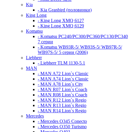
Kia
- Kia Granbird (половинки)
King Long
- King Long XMQ 6127
- King Long XMQ 6129
Komatsu
- Komatsu PC240/PC300/PC360/PC130/PC340
7 серии
- Komatsu WB93R-5/ WB93S-5/ WB97R-5/
WB97S-5/ 5 серии (2006)
Liebherr
- Liebherr TLM 1130-5.1
MAN
- MAN A72 Lion`s Classic
- MAN A74 Lion`s Classic
- MAN A78 Lion`s City
- MAN R07 Lion`s Coach
- MAN R08 Lion`s Coach
- MAN R12 Lion`s Regio
- MAN R13 Lion`s Regio
- MAN R14 Lion`s Regio
Mercedes
- Mercedes O345 Conectо
- Mercedes O350 Turismo
- Mercedes O403