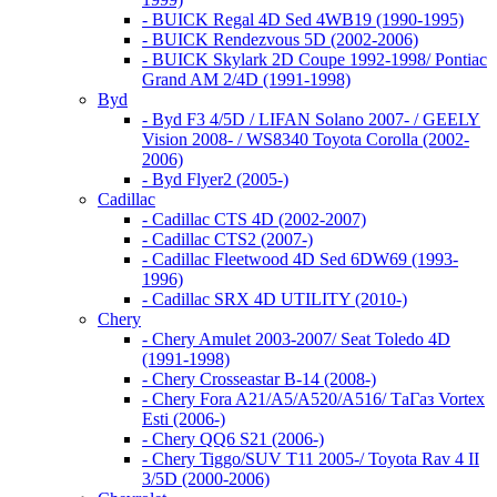
- BUICK Regal 4D Sed 4WB19 (1990-1995)
- BUICK Rendezvous 5D (2002-2006)
- BUICK Skylark 2D Coupe 1992-1998/ Pontiac
Grand AM 2/4D (1991-1998)
Byd
- Byd F3 4/5D / LIFAN Solano 2007- / GEELY
Vision 2008- / WS8340 Toyota Corolla (2002-
2006)
- Byd Flyer2 (2005-)
Cadillac
- Cadillac CTS 4D (2002-2007)
- Cadillac CTS2 (2007-)
- Cadillac Fleetwood 4D Sed 6DW69 (1993-
1996)
- Cadillac SRX 4D UTILITY (2010-)
Chery
- Chery Amulet 2003-2007/ Seat Toledo 4D
(1991-1998)
- Chery Crosseastar B-14 (2008-)
- Chery Fora A21/A5/A520/A516/ ТаГаз Vortex
Esti (2006-)
- Chery QQ6 S21 (2006-)
- Chery Tiggo/SUV T11 2005-/ Toyota Rav 4 II
3/5D (2000-2006)