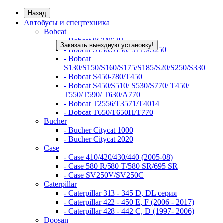
Назад
Автобусы и спецтехника
Bobcat
- Bobcat 863/863H
Заказать выездную установку!
- Bobcat S130/S150/ S175/S250
- Bobcat
S130/S150/S160/S175/S185/S20/S250/S330
- Bobcat S450-780/Т450
- Bobcat S450/S510/ S530/S770/ T450/
T550/T590/ T630/A770
- Bobcat T2556/T3571/T4014
- Bobcat T650/T650H/T770
Bucher
- Bucher Citycat 1000
- Bucher Citycat 2020
Case
- Case 410/420/430/440 (2005-08)
- Case 580 R/580 T/580 SR/695 SR
- Case SV250V/SV250C
Caterpillar
- Caterpillar 313 - 345 D, DL серия
- Caterpillar 422 - 450 E, F (2006 - 2017)
- Caterpillar 428 - 442 C, D (1997- 2006)
Doosan