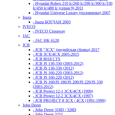
- Hyundai Robex 210 lc/260 lc/290 lc/300 lc/330
lc/450 lc/480 lc (серия 9) 2011
- Hyundai Universe Luxury (половинки) 2007
Isuzu
- Isuzu БОГДАН 2003
IVECO
- IVECO Crossway
JAC
- JAC HK 6120
JCB
- JCB "3СХ" (индийская сборка) 2017
- JCB 3СХ/4СХ 2005-2015
- JCB 8018 CTS
- JCB JS 130-330 (2003-2012)
- JCB JS 130-330 (2012)
- JCB JS 160-220 (2003-2012)
- JCB JS 160-220 (2012)
- JCB JS 160/JS 180/JS 200/JS 220/JS 330
(2003-2012)
- JCB Project 12-1 3CX/4CX (1999)
- JCB Project 12-2 3CX/4CX (1997)
- JCB PROJECT 8 3CX / 4CX (1991-1999)
John Deere
- John Deere 318D / 328D
- John Deere 325J