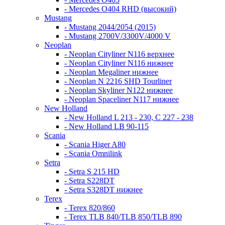
- Mercedes O404 RHD (высокий)
Mustang
- Mustang 2044/2054 (2015)
- Mustang 2700V/3300V/4000 V
Neoplan
- Neoplan Cityliner N116 верхнее
- Neoplan Cityliner N116 нижнее
- Neoplan Megaliner нижнее
- Neoplan N 2216 SHD Tourliner
- Neoplan Skyliner N122 нижнее
- Neoplan Spaceliner N117 нижнее
New Holland
- New Holland L 213 - 230, C 227 - 238
- New Holland LB 90-115
Scania
- Scania Higer A80
- Scania Omnilink
Setra
- Setra S 215 HD
- Setra S228DT
- Setra S328DT нижнее
Terex
- Terex 820/860
- Terex TLB 840/TLB 850/TLB 890