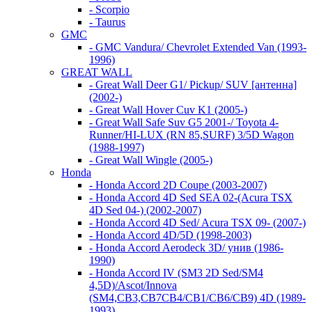
- Scorpio
- Taurus
GMC
- GMC Vandura/ Chevrolet Extended Van (1993-
1996)
GREAT WALL
- Great Wall Deer G1/ Pickup/ SUV [антенна]
(2002-)
- Great Wall Hover Cuv K1 (2005-)
- Great Wall Safe Suv G5 2001-/ Toyota 4-
Runner/HI-LUX (RN 85,SURF) 3/5D Wagon
(1988-1997)
- Great Wall Wingle (2005-)
Honda
- Honda Accord 2D Coupe (2003-2007)
- Honda Accord 4D Sed SEA 02-(Acura TSX
4D Sed 04-) (2002-2007)
- Honda Accord 4D Sed/ Acura TSX 09- (2007-)
- Honda Accord 4D/5D (1998-2003)
- Honda Accord Aerodeck 3D/ унив (1986-
1990)
- Honda Accord IV (SM3 2D Sed/SM4
4,5D)/Ascot/Innova
(SM4,CB3,CB7CB4/CB1/CB6/CB9) 4D (1989-
1993)