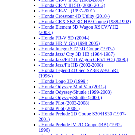
- Honda CR-V III 5D (2006-2012)
- Honda CR-V l (1997-2001)
- Honda Crosstour 4D Utility (2010-)
- Honda CRX SB2 3D HB/ Coupe (1988-1992)
- Honda Element 5D Wagon XSCV/YH2
(2003-)
- Honda FR-V 5D (2004-)
- Honda HR-V Gh (1998-2005)
- Honda Integra ST7 3D Coupe (1993-)
- Honda Jazz/ City 3D HB (1984-1987)
- Honda Jazz/Fit 5D Wagon GE5/TFO (2008-)
- Honda Jazz/Fit HB (2002-2008)
- Honda Legend 4D Sed SZ3/KA9/3.5RL
(1996-)
- Honda Logo 3D (1999-)
- Honda Odyssey Mini Van (2011-)
- Honda Odyssey/Shuttle (1999-2003)
- Honda Odyssey/Shuttle (2000-)
- Honda Pilot (2003-2008)
- Honda Pilot (2008-)
- Honda Prelude 2D Coupe S30/HS30 (1997-
2001)
- Honda Prelude IV 2D Coupe (BB) (1992-
1996)