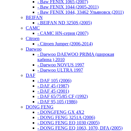
- Baw FENIX 1065 (2007)
- Baw FENIX 1044 (2005-2011)
- Baw FENIX 1044, 33462 Ульяновск (2011)
BEIFAN
- BEIFAN ND 3250S (2005)
CAMC
- CAMC HN-серия (2007)
Citroen
- Citroen Jumper (2006-2014)
Daewoo
- Daewoo DAEWOO PRIMA (широкая
кабина ) 2010
- Daewoo NOVUS 1997
- Daewoo ULTRA 1997
DAF
- DAF 105 (2006)
- DAF 45 (1987)
- DAF 45 (2001)
- DAF 65/75/85 CF (1992)
- DAF 95,105 (1986)
DONG FENG
- DONGFENG GX 4X2
- DONG FENG 3251A (2006)
- DONG FENG EQ 1030 (2005)
- DONG FENG EQ 1063, 1070, DFA (2005)