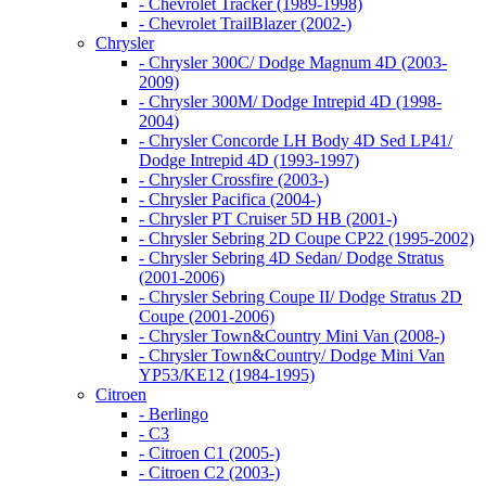
- Chevrolet Tracker (1989-1998)
- Chevrolet TrailBlazer (2002-)
Chrysler
- Chrysler 300C/ Dodge Magnum 4D (2003-
2009)
- Chrysler 300M/ Dodge Intrepid 4D (1998-
2004)
- Chrysler Concorde LH Body 4D Sed LP41/
Dodge Intrepid 4D (1993-1997)
- Chrysler Crossfire (2003-)
- Chrysler Pacifica (2004-)
- Chrysler PT Cruiser 5D HB (2001-)
- Chrysler Sebring 2D Coupe CP22 (1995-2002)
- Chrysler Sebring 4D Sedan/ Dodge Stratus
(2001-2006)
- Chrysler Sebring Coupe II/ Dodge Stratus 2D
Coupe (2001-2006)
- Chrysler Town&Country Mini Van (2008-)
- Chrysler Town&Country/ Dodge Mini Van
YP53/KE12 (1984-1995)
Citroen
- Berlingo
- C3
- Citroen C1 (2005-)
- Citroen C2 (2003-)