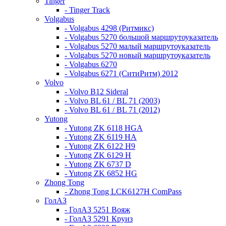
Tinger
- Tinger Track
Volgabus
- Volgabus 4298 (Ритмикс)
- Volgabus 5270 большой маршрутоуказатель
- Volgabus 5270 малый маршрутоуказатель
- Volgabus 5270 новый маршрутоуказатель
- Volgabus 6270
- Volgabus 6271 (СитиРитм) 2012
Volvo
- Volvo B12 Sideral
- Volvo BL 61 / BL 71 (2003)
- Volvo BL 61 / BL 71 (2012)
Yutong
- Yutong ZK 6118 HGA
- Yutong ZK 6119 HA
- Yutong ZK 6122 H9
- Yutong ZK 6129 H
- Yutong ZK 6737 D
- Yutong ZK 6852 HG
Zhong Tong
- Zhong Tong LCK6127H ComPass
ГолАЗ
- ГолАЗ 5251 Вояж
- ГолАЗ 5291 Круиз