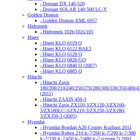
- Doosan DX 140-520
- Doosan SOLAR 140-500 LC-V
Golden Dragon
- Golden Dragon XML 6957
Hidromek
- Hidromek 102b/102s/105
Higer
- Higer KLQ 6119 Q
- Higer KLQ 6122 BAE3
- Higer KLQ 6129 Q
- Higer KLQ 6826 GQ
- Higer KLQ 6840 Q (2007)
- Higer KLQ 6885 Q
Hitachi
- Hitachi Zaxis
180/200/210/240/250/270/280/300/330/350/400/4
(2011)
- Hitachi ZAXIS 450-3
- Hitachi Zaxis ZX110-3/ZX120-3/ZX160-
3/ZX180LC-3/ZX210-3/ZX250-3/ZX280-
3/ZX350-3 (2005)
Hyundai
- Hyundai Bogdan A20 County Kuzbass 2011
- Hyundai Robex 210 lc-7/260 lc-7/290 lc-7/300
lc-7/330 lc-7/450 lc-7/480 lc-7 (серия 7) 2003