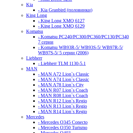
Kia
- Kia Granbird (половинки)
King Long
- King Long XMQ 6127
- King Long XMQ 6129
Komatsu
- Komatsu PC240/PC300/PC360/PC130/PC340
7 серии
- Komatsu WB93R-5/ WB93S-5/ WB97R-5/
WB97S-5/ 5 серии (2006)
Liebherr
- Liebherr TLM 1130-5.1
MAN
- MAN A72 Lion`s Classic
- MAN A74 Lion`s Classic
- MAN A78 Lion`s City
- MAN R07 Lion`s Coach
- MAN R08 Lion`s Coach
- MAN R12 Lion`s Regio
- MAN R13 Lion`s Regio
- MAN R14 Lion`s Regio
Mercedes
- Mercedes O345 Conectо
- Mercedes O350 Turismo
- Mercedes O403