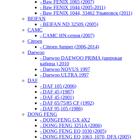
- Baw FENIX 1065 (2007)
- Baw FENIX 1044 (2005-2011)
- Baw FENIX 1044, 33462 Ульяновск (2011)
BEIFAN
- BEIFAN ND 3250S (2005)
CAMC
- CAMC HN-серия (2007)
Citroen
- Citroen Jumper (2006-2014)
Daewoo
- Daewoo DAEWOO PRIMA (широкая
кабина ) 2010
- Daewoo NOVUS 1997
- Daewoo ULTRA 1997
DAF
- DAF 105 (2006)
- DAF 45 (1987)
- DAF 45 (2001)
- DAF 65/75/85 CF (1992)
- DAF 95,105 (1986)
DONG FENG
- DONGFENG GX 4X2
- DONG FENG 3251A (2006)
- DONG FENG EQ 1030 (2005)
- DONG FENG EQ 1063, 1070, DFA (2005)