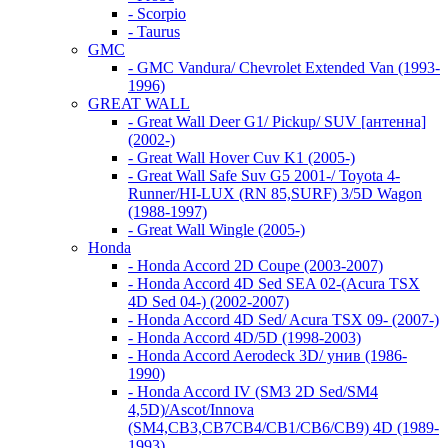
- Scorpio
- Taurus
GMC
- GMC Vandura/ Chevrolet Extended Van (1993-
1996)
GREAT WALL
- Great Wall Deer G1/ Pickup/ SUV [антенна]
(2002-)
- Great Wall Hover Cuv K1 (2005-)
- Great Wall Safe Suv G5 2001-/ Toyota 4-
Runner/HI-LUX (RN 85,SURF) 3/5D Wagon
(1988-1997)
- Great Wall Wingle (2005-)
Honda
- Honda Accord 2D Coupe (2003-2007)
- Honda Accord 4D Sed SEA 02-(Acura TSX
4D Sed 04-) (2002-2007)
- Honda Accord 4D Sed/ Acura TSX 09- (2007-)
- Honda Accord 4D/5D (1998-2003)
- Honda Accord Aerodeck 3D/ унив (1986-
1990)
- Honda Accord IV (SM3 2D Sed/SM4
4,5D)/Ascot/Innova
(SM4,CB3,CB7CB4/CB1/CB6/CB9) 4D (1989-
1993)