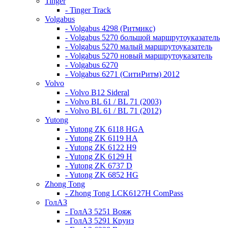
Tinger
- Tinger Track
Volgabus
- Volgabus 4298 (Ритмикс)
- Volgabus 5270 большой маршрутоуказатель
- Volgabus 5270 малый маршрутоуказатель
- Volgabus 5270 новый маршрутоуказатель
- Volgabus 6270
- Volgabus 6271 (СитиРитм) 2012
Volvo
- Volvo B12 Sideral
- Volvo BL 61 / BL 71 (2003)
- Volvo BL 61 / BL 71 (2012)
Yutong
- Yutong ZK 6118 HGA
- Yutong ZK 6119 HA
- Yutong ZK 6122 H9
- Yutong ZK 6129 H
- Yutong ZK 6737 D
- Yutong ZK 6852 HG
Zhong Tong
- Zhong Tong LCK6127H ComPass
ГолАЗ
- ГолАЗ 5251 Вояж
- ГолАЗ 5291 Круиз