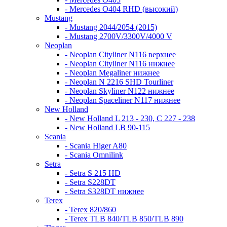
- Mercedes O404 RHD (высокий)
Mustang
- Mustang 2044/2054 (2015)
- Mustang 2700V/3300V/4000 V
Neoplan
- Neoplan Cityliner N116 верхнее
- Neoplan Cityliner N116 нижнее
- Neoplan Megaliner нижнее
- Neoplan N 2216 SHD Tourliner
- Neoplan Skyliner N122 нижнее
- Neoplan Spaceliner N117 нижнее
New Holland
- New Holland L 213 - 230, C 227 - 238
- New Holland LB 90-115
Scania
- Scania Higer A80
- Scania Omnilink
Setra
- Setra S 215 HD
- Setra S228DT
- Setra S328DT нижнее
Terex
- Terex 820/860
- Terex TLB 840/TLB 850/TLB 890