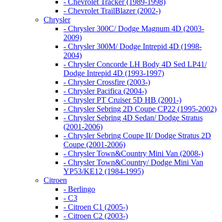
- Chevrolet Tracker (1989-1998)
- Chevrolet TrailBlazer (2002-)
Chrysler
- Chrysler 300C/ Dodge Magnum 4D (2003-
2009)
- Chrysler 300M/ Dodge Intrepid 4D (1998-
2004)
- Chrysler Concorde LH Body 4D Sed LP41/
Dodge Intrepid 4D (1993-1997)
- Chrysler Crossfire (2003-)
- Chrysler Pacifica (2004-)
- Chrysler PT Cruiser 5D HB (2001-)
- Chrysler Sebring 2D Coupe CP22 (1995-2002)
- Chrysler Sebring 4D Sedan/ Dodge Stratus
(2001-2006)
- Chrysler Sebring Coupe II/ Dodge Stratus 2D
Coupe (2001-2006)
- Chrysler Town&Country Mini Van (2008-)
- Chrysler Town&Country/ Dodge Mini Van
YP53/KE12 (1984-1995)
Citroen
- Berlingo
- C3
- Citroen C1 (2005-)
- Citroen C2 (2003-)