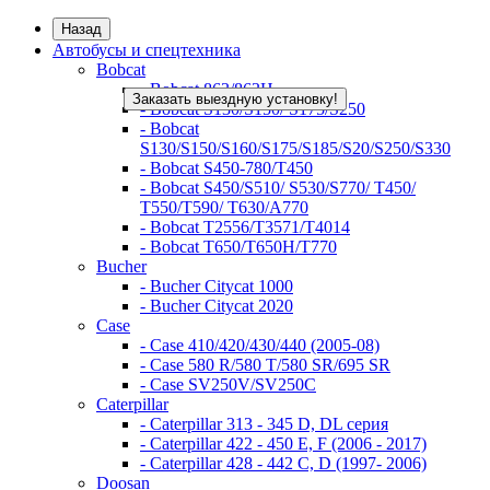
Назад
Автобусы и спецтехника
Bobcat
- Bobcat 863/863H
Заказать выездную установку!
- Bobcat S130/S150/ S175/S250
- Bobcat
S130/S150/S160/S175/S185/S20/S250/S330
- Bobcat S450-780/Т450
- Bobcat S450/S510/ S530/S770/ T450/
T550/T590/ T630/A770
- Bobcat T2556/T3571/T4014
- Bobcat T650/T650H/T770
Bucher
- Bucher Citycat 1000
- Bucher Citycat 2020
Case
- Case 410/420/430/440 (2005-08)
- Case 580 R/580 T/580 SR/695 SR
- Case SV250V/SV250C
Caterpillar
- Caterpillar 313 - 345 D, DL серия
- Caterpillar 422 - 450 E, F (2006 - 2017)
- Caterpillar 428 - 442 C, D (1997- 2006)
Doosan