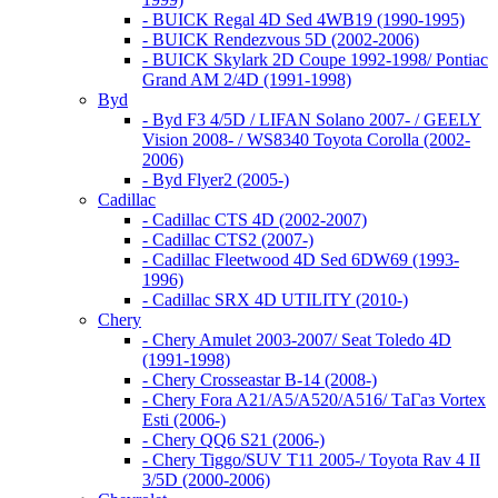
- BUICK Regal 4D Sed 4WB19 (1990-1995)
- BUICK Rendezvous 5D (2002-2006)
- BUICK Skylark 2D Coupe 1992-1998/ Pontiac
Grand AM 2/4D (1991-1998)
Byd
- Byd F3 4/5D / LIFAN Solano 2007- / GEELY
Vision 2008- / WS8340 Toyota Corolla (2002-
2006)
- Byd Flyer2 (2005-)
Cadillac
- Cadillac CTS 4D (2002-2007)
- Cadillac CTS2 (2007-)
- Cadillac Fleetwood 4D Sed 6DW69 (1993-
1996)
- Cadillac SRX 4D UTILITY (2010-)
Chery
- Chery Amulet 2003-2007/ Seat Toledo 4D
(1991-1998)
- Chery Crosseastar B-14 (2008-)
- Chery Fora A21/A5/A520/A516/ ТаГаз Vortex
Esti (2006-)
- Chery QQ6 S21 (2006-)
- Chery Tiggo/SUV T11 2005-/ Toyota Rav 4 II
3/5D (2000-2006)