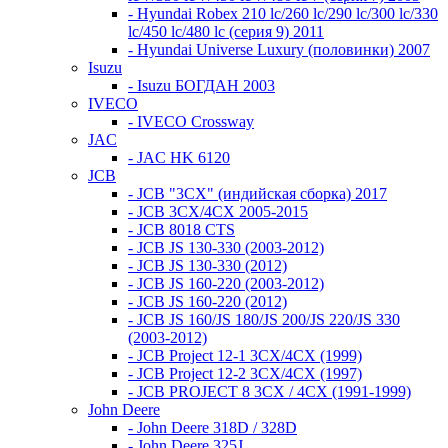
- Hyundai Robex 210 lc/260 lc/290 lc/300 lc/330
lc/450 lc/480 lc (серия 9) 2011
- Hyundai Universe Luxury (половинки) 2007
Isuzu
- Isuzu БОГДАН 2003
IVECO
- IVECO Crossway
JAC
- JAC HK 6120
JCB
- JCB "3СХ" (индийская сборка) 2017
- JCB 3СХ/4СХ 2005-2015
- JCB 8018 CTS
- JCB JS 130-330 (2003-2012)
- JCB JS 130-330 (2012)
- JCB JS 160-220 (2003-2012)
- JCB JS 160-220 (2012)
- JCB JS 160/JS 180/JS 200/JS 220/JS 330
(2003-2012)
- JCB Project 12-1 3CX/4CX (1999)
- JCB Project 12-2 3CX/4CX (1997)
- JCB PROJECT 8 3CX / 4CX (1991-1999)
John Deere
- John Deere 318D / 328D
- John Deere 325J