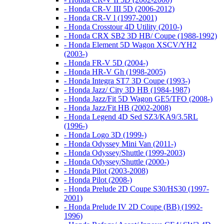
- Honda CR-V III 5D (2006-2012)
- Honda CR-V l (1997-2001)
- Honda Crosstour 4D Utility (2010-)
- Honda CRX SB2 3D HB/ Coupe (1988-1992)
- Honda Element 5D Wagon XSCV/YH2
(2003-)
- Honda FR-V 5D (2004-)
- Honda HR-V Gh (1998-2005)
- Honda Integra ST7 3D Coupe (1993-)
- Honda Jazz/ City 3D HB (1984-1987)
- Honda Jazz/Fit 5D Wagon GE5/TFO (2008-)
- Honda Jazz/Fit HB (2002-2008)
- Honda Legend 4D Sed SZ3/KA9/3.5RL
(1996-)
- Honda Logo 3D (1999-)
- Honda Odyssey Mini Van (2011-)
- Honda Odyssey/Shuttle (1999-2003)
- Honda Odyssey/Shuttle (2000-)
- Honda Pilot (2003-2008)
- Honda Pilot (2008-)
- Honda Prelude 2D Coupe S30/HS30 (1997-
2001)
- Honda Prelude IV 2D Coupe (BB) (1992-
1996)