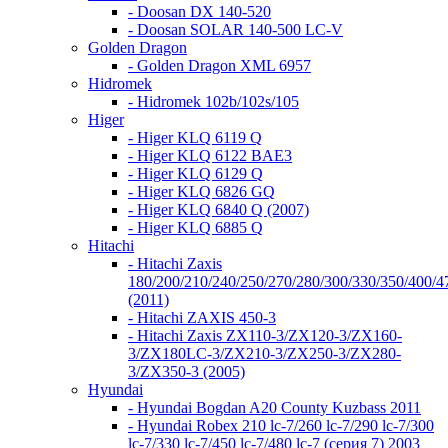
- Doosan DX 140-520
- Doosan SOLAR 140-500 LC-V
Golden Dragon
- Golden Dragon XML 6957
Hidromek
- Hidromek 102b/102s/105
Higer
- Higer KLQ 6119 Q
- Higer KLQ 6122 BAE3
- Higer KLQ 6129 Q
- Higer KLQ 6826 GQ
- Higer KLQ 6840 Q (2007)
- Higer KLQ 6885 Q
Hitachi
- Hitachi Zaxis
180/200/210/240/250/270/280/300/330/350/400/4
(2011)
- Hitachi ZAXIS 450-3
- Hitachi Zaxis ZX110-3/ZX120-3/ZX160-
3/ZX180LC-3/ZX210-3/ZX250-3/ZX280-
3/ZX350-3 (2005)
Hyundai
- Hyundai Bogdan A20 County Kuzbass 2011
- Hyundai Robex 210 lc-7/260 lc-7/290 lc-7/300
lc-7/330 lc-7/450 lc-7/480 lc-7 (серия 7) 2003