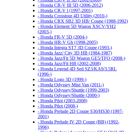
- Honda CR-V III 5D (2006-2012)
- Honda CR-V l (1997-2001)
- Honda Crosstour 4D Utility (2010-)
- Honda CRX SB2 3D HB/ Coupe (1988-1992)
- Honda Element 5D Wagon XSCV/YH2
(2003-)
- Honda FR-V 5D (2004-)
- Honda HR-V Gh (1998-2005)
- Honda Integra ST7 3D Coupe (1993-)
- Honda Jazz/ City 3D HB (1984-1987)
- Honda Jazz/Fit 5D Wagon GE5/TFO (2008-)
- Honda Jazz/Fit HB (2002-2008)
- Honda Legend 4D Sed SZ3/KA9/3.5RL
(1996-)
- Honda Logo 3D (1999-)
- Honda Odyssey Mini Van (2011-)
- Honda Odyssey/Shuttle (1999-2003)
- Honda Odyssey/Shuttle (2000-)
- Honda Pilot (2003-2008)
- Honda Pilot (2008-)
- Honda Prelude 2D Coupe S30/HS30 (1997-
2001)
- Honda Prelude IV 2D Coupe (BB) (1992-
1996)