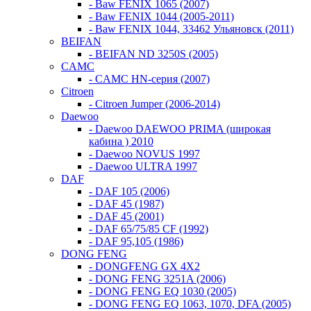
- Baw FENIX 1065 (2007)
- Baw FENIX 1044 (2005-2011)
- Baw FENIX 1044, 33462 Ульяновск (2011)
BEIFAN
- BEIFAN ND 3250S (2005)
CAMC
- CAMC HN-серия (2007)
Citroen
- Citroen Jumper (2006-2014)
Daewoo
- Daewoo DAEWOO PRIMA (широкая
кабина ) 2010
- Daewoo NOVUS 1997
- Daewoo ULTRA 1997
DAF
- DAF 105 (2006)
- DAF 45 (1987)
- DAF 45 (2001)
- DAF 65/75/85 CF (1992)
- DAF 95,105 (1986)
DONG FENG
- DONGFENG GX 4X2
- DONG FENG 3251A (2006)
- DONG FENG EQ 1030 (2005)
- DONG FENG EQ 1063, 1070, DFA (2005)