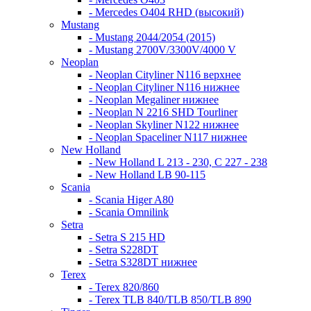
- Mercedes O404 RHD (высокий)
Mustang
- Mustang 2044/2054 (2015)
- Mustang 2700V/3300V/4000 V
Neoplan
- Neoplan Cityliner N116 верхнее
- Neoplan Cityliner N116 нижнее
- Neoplan Megaliner нижнее
- Neoplan N 2216 SHD Tourliner
- Neoplan Skyliner N122 нижнее
- Neoplan Spaceliner N117 нижнее
New Holland
- New Holland L 213 - 230, C 227 - 238
- New Holland LB 90-115
Scania
- Scania Higer A80
- Scania Omnilink
Setra
- Setra S 215 HD
- Setra S228DT
- Setra S328DT нижнее
Terex
- Terex 820/860
- Terex TLB 840/TLB 850/TLB 890