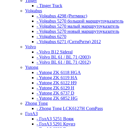
Tinger
- Tinger Track
Volgabus
- Volgabus 4298 (Ритмикс)
- Volgabus 5270 большой маршрутоуказатель
- Volgabus 5270 малый маршрутоуказатель
- Volgabus 5270 новый маршрутоуказатель
- Volgabus 6270
- Volgabus 6271 (СитиРитм) 2012
Volvo
- Volvo B12 Sideral
- Volvo BL 61 / BL 71 (2003)
- Volvo BL 61 / BL 71 (2012)
Yutong
- Yutong ZK 6118 HGA
- Yutong ZK 6119 HA
- Yutong ZK 6122 H9
- Yutong ZK 6129 H
- Yutong ZK 6737 D
- Yutong ZK 6852 HG
Zhong Tong
- Zhong Tong LCK6127H ComPass
ГолАЗ
- ГолАЗ 5251 Вояж
- ГолАЗ 5291 Круиз