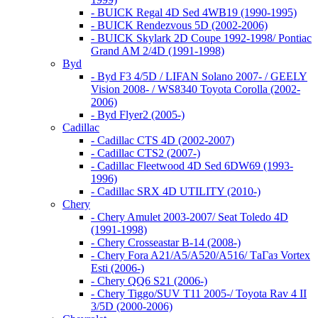
- BUICK Regal 4D Sed 4WB19 (1990-1995)
- BUICK Rendezvous 5D (2002-2006)
- BUICK Skylark 2D Coupe 1992-1998/ Pontiac
Grand AM 2/4D (1991-1998)
Byd
- Byd F3 4/5D / LIFAN Solano 2007- / GEELY
Vision 2008- / WS8340 Toyota Corolla (2002-
2006)
- Byd Flyer2 (2005-)
Cadillac
- Cadillac CTS 4D (2002-2007)
- Cadillac CTS2 (2007-)
- Cadillac Fleetwood 4D Sed 6DW69 (1993-
1996)
- Cadillac SRX 4D UTILITY (2010-)
Chery
- Chery Amulet 2003-2007/ Seat Toledo 4D
(1991-1998)
- Chery Crosseastar B-14 (2008-)
- Chery Fora A21/A5/A520/A516/ ТаГаз Vortex
Esti (2006-)
- Chery QQ6 S21 (2006-)
- Chery Tiggo/SUV T11 2005-/ Toyota Rav 4 II
3/5D (2000-2006)