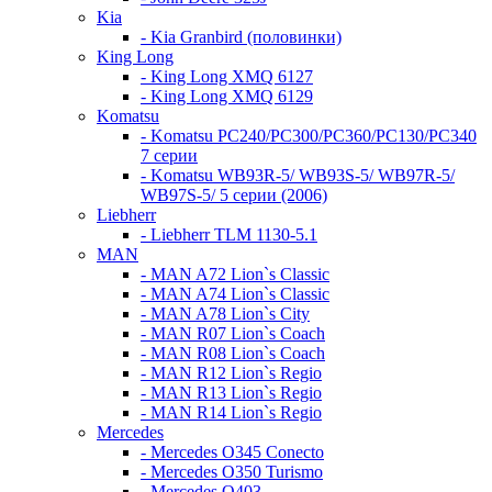
Kia
- Kia Granbird (половинки)
King Long
- King Long XMQ 6127
- King Long XMQ 6129
Komatsu
- Komatsu PC240/PC300/PC360/PC130/PC340
7 серии
- Komatsu WB93R-5/ WB93S-5/ WB97R-5/
WB97S-5/ 5 серии (2006)
Liebherr
- Liebherr TLM 1130-5.1
MAN
- MAN A72 Lion`s Classic
- MAN A74 Lion`s Classic
- MAN A78 Lion`s City
- MAN R07 Lion`s Coach
- MAN R08 Lion`s Coach
- MAN R12 Lion`s Regio
- MAN R13 Lion`s Regio
- MAN R14 Lion`s Regio
Mercedes
- Mercedes O345 Conectо
- Mercedes O350 Turismo
- Mercedes O403