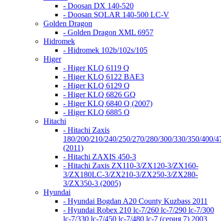
- Doosan DX 140-520
- Doosan SOLAR 140-500 LC-V
Golden Dragon
- Golden Dragon XML 6957
Hidromek
- Hidromek 102b/102s/105
Higer
- Higer KLQ 6119 Q
- Higer KLQ 6122 BAE3
- Higer KLQ 6129 Q
- Higer KLQ 6826 GQ
- Higer KLQ 6840 Q (2007)
- Higer KLQ 6885 Q
Hitachi
- Hitachi Zaxis
180/200/210/240/250/270/280/300/330/350/400/4
(2011)
- Hitachi ZAXIS 450-3
- Hitachi Zaxis ZX110-3/ZX120-3/ZX160-
3/ZX180LC-3/ZX210-3/ZX250-3/ZX280-
3/ZX350-3 (2005)
Hyundai
- Hyundai Bogdan A20 County Kuzbass 2011
- Hyundai Robex 210 lc-7/260 lc-7/290 lc-7/300
lc-7/330 lc-7/450 lc-7/480 lc-7 (серия 7) 2003