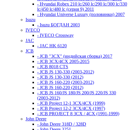
- Hyundai Robex 210 lc/260 lc/290 lc/300 lc/330
lc/450 lc/480 lc (серия 9) 2011
- Hyundai Universe Luxury (половинки) 2007
Isuzu
- Isuzu БОГДАН 2003
IVECO
- IVECO Crossway
JAC
- JAC HK 6120
JCB
- JCB "3СХ" (индийская сборка) 2017
- JCB 3СХ/4СХ 2005-2015
- JCB 8018 CTS
- JCB JS 130-330 (2003-2012)
- JCB JS 130-330 (2012)
- JCB JS 160-220 (2003-2012)
- JCB JS 160-220 (2012)
- JCB JS 160/JS 180/JS 200/JS 220/JS 330
(2003-2012)
- JCB Project 12-1 3CX/4CX (1999)
- JCB Project 12-2 3CX/4CX (1997)
- JCB PROJECT 8 3CX / 4CX (1991-1999)
John Deere
- John Deere 318D / 328D
- John Deere 325J