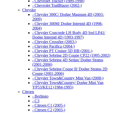
- Chevrolet Tracker (1989-1998)
- Chevrolet TrailBlazer (2002-)
Chrysler
- Chrysler 300C/ Dodge Magnum 4D (2003-
2009)
- Chrysler 300M/ Dodge Intrepid 4D (1998-
2004)
- Chrysler Concorde LH Body 4D Sed LP41/
Dodge Intrepid 4D (1993-1997)
- Chrysler Crossfire (2003-)
- Chrysler Pacifica (2004-)
- Chrysler PT Cruiser 5D HB (2001-)
- Chrysler Sebring 2D Coupe CP22 (1995-2002)
- Chrysler Sebring 4D Sedan/ Dodge Stratus
(2001-2006)
- Chrysler Sebring Coupe II/ Dodge Stratus 2D
Coupe (2001-2006)
- Chrysler Town&Country Mini Van (2008-)
- Chrysler Town&Country/ Dodge Mini Van
YP53/KE12 (1984-1995)
Citroen
- Berlingo
- C3
- Citroen C1 (2005-)
- Citroen C2 (2003-)