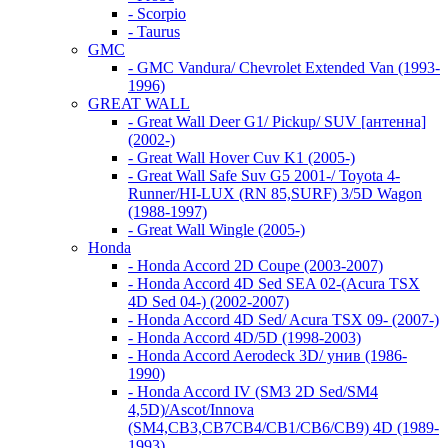
- Scorpio
- Taurus
GMC
- GMC Vandura/ Chevrolet Extended Van (1993-
1996)
GREAT WALL
- Great Wall Deer G1/ Pickup/ SUV [антенна]
(2002-)
- Great Wall Hover Cuv K1 (2005-)
- Great Wall Safe Suv G5 2001-/ Toyota 4-
Runner/HI-LUX (RN 85,SURF) 3/5D Wagon
(1988-1997)
- Great Wall Wingle (2005-)
Honda
- Honda Accord 2D Coupe (2003-2007)
- Honda Accord 4D Sed SEA 02-(Acura TSX
4D Sed 04-) (2002-2007)
- Honda Accord 4D Sed/ Acura TSX 09- (2007-)
- Honda Accord 4D/5D (1998-2003)
- Honda Accord Aerodeck 3D/ унив (1986-
1990)
- Honda Accord IV (SM3 2D Sed/SM4
4,5D)/Ascot/Innova
(SM4,CB3,CB7CB4/CB1/CB6/CB9) 4D (1989-
1993)