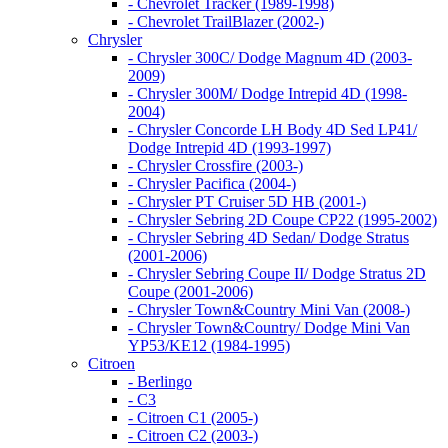
- Chevrolet Tracker (1989-1998)
- Chevrolet TrailBlazer (2002-)
Chrysler
- Chrysler 300C/ Dodge Magnum 4D (2003-
2009)
- Chrysler 300M/ Dodge Intrepid 4D (1998-
2004)
- Chrysler Concorde LH Body 4D Sed LP41/
Dodge Intrepid 4D (1993-1997)
- Chrysler Crossfire (2003-)
- Chrysler Pacifica (2004-)
- Chrysler PT Cruiser 5D HB (2001-)
- Chrysler Sebring 2D Coupe CP22 (1995-2002)
- Chrysler Sebring 4D Sedan/ Dodge Stratus
(2001-2006)
- Chrysler Sebring Coupe II/ Dodge Stratus 2D
Coupe (2001-2006)
- Chrysler Town&Country Mini Van (2008-)
- Chrysler Town&Country/ Dodge Mini Van
YP53/KE12 (1984-1995)
Citroen
- Berlingo
- C3
- Citroen C1 (2005-)
- Citroen C2 (2003-)