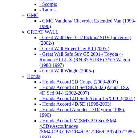
- Scorpio
- Taurus
GMC
- GMC Vandura/ Chevrolet Extended Van (1993-
1996)
GREAT WALL
- Great Wall Deer G1/ Pickup/ SUV [антенна]
(2002-)
- Great Wall Hover Cuv K1 (2005-)
- Great Wall Safe Suv G5 2001-/ Toyota 4-
Runner/HI-LUX (RN 85,SURF) 3/5D Wagon
(1988-1997)
- Great Wall Wingle (2005-)
Honda
- Honda Accord 2D Coupe (2003-2007)
- Honda Accord 4D Sed SEA 02-(Acura TSX
4D Sed 04-) (2002-2007)
- Honda Accord 4D Sed/ Acura TSX 09- (2007-)
- Honda Accord 4D/5D (1998-2003)
- Honda Accord Aerodeck 3D/ унив (1986-
1990)
- Honda Accord IV (SM3 2D Sed/SM4
4,5D)/Ascot/Innova
(SM4,CB3,CB7CB4/CB1/CB6/CB9) 4D (1989-
1993)