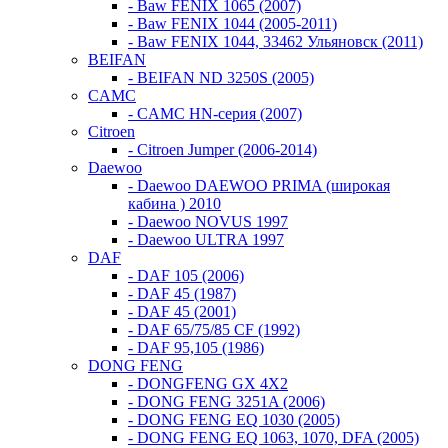
- Baw FENIX 1065 (2007)
- Baw FENIX 1044 (2005-2011)
- Baw FENIX 1044, 33462 Ульяновск (2011)
BEIFAN
- BEIFAN ND 3250S (2005)
CAMC
- CAMC HN-серия (2007)
Citroen
- Citroen Jumper (2006-2014)
Daewoo
- Daewoo DAEWOO PRIMA (широкая
кабина ) 2010
- Daewoo NOVUS 1997
- Daewoo ULTRA 1997
DAF
- DAF 105 (2006)
- DAF 45 (1987)
- DAF 45 (2001)
- DAF 65/75/85 CF (1992)
- DAF 95,105 (1986)
DONG FENG
- DONGFENG GX 4X2
- DONG FENG 3251A (2006)
- DONG FENG EQ 1030 (2005)
- DONG FENG EQ 1063, 1070, DFA (2005)