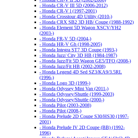
- Honda CR-V III 5D (2006-2012)
- Honda CR-V l (1997-2001)
- Honda Crosstour 4D Utility (2010-)
- Honda CRX SB2 3D HB/ Coupe (1988-1992)
- Honda Element 5D Wagon XSCV/YH2
(2003-)
- Honda FR-V 5D (2004-)
- Honda HR-V Gh (1998-2005)
- Honda Integra ST7 3D Coupe (1993-)
- Honda Jazz/ City 3D HB (1984-1987)
- Honda Jazz/Fit 5D Wagon GE5/TFO (2008-)
- Honda Jazz/Fit HB (2002-2008)
- Honda Legend 4D Sed SZ3/KA9/3.5RL
(1996-)
- Honda Logo 3D (1999-)
- Honda Odyssey Mini Van (2011-)
- Honda Odyssey/Shuttle (1999-2003)
- Honda Odyssey/Shuttle (2000-)
- Honda Pilot (2003-2008)
- Honda Pilot (2008-)
- Honda Prelude 2D Coupe S30/HS30 (1997-
2001)
- Honda Prelude IV 2D Coupe (BB) (1992-
1996)