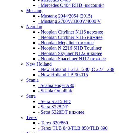
- Mercedes O404 RHD (высокий)
Mustang
- Mustang 2044/2054 (2015)
- Mustang 2700V/3300V/4000 V
Neoplan
- Neoplan Cityliner N116 верхнее
- Neoplan Cityliner N116 нижнее
- Neoplan Megaliner нижнее
- Neoplan N 2216 SHD Tourliner
- Neoplan Skyliner N122 нижнее
- Neoplan Spaceliner N117 нижнее
New Holland
- New Holland L 213 - 230, C 227 - 238
- New Holland LB 90-115
Scania
- Scania Higer A80
- Scania Omnilink
Setra
- Setra S 215 HD
- Setra S228DT
- Setra S328DT нижнее
Terex
- Terex 820/860
- Terex TLB 840/TLB 850/TLB 890