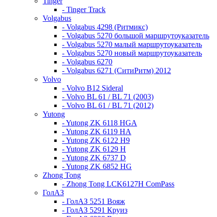
Tinger
- Tinger Track
Volgabus
- Volgabus 4298 (Ритмикс)
- Volgabus 5270 большой маршрутоуказатель
- Volgabus 5270 малый маршрутоуказатель
- Volgabus 5270 новый маршрутоуказатель
- Volgabus 6270
- Volgabus 6271 (СитиРитм) 2012
Volvo
- Volvo B12 Sideral
- Volvo BL 61 / BL 71 (2003)
- Volvo BL 61 / BL 71 (2012)
Yutong
- Yutong ZK 6118 HGA
- Yutong ZK 6119 HA
- Yutong ZK 6122 H9
- Yutong ZK 6129 H
- Yutong ZK 6737 D
- Yutong ZK 6852 HG
Zhong Tong
- Zhong Tong LCK6127H ComPass
ГолАЗ
- ГолАЗ 5251 Вояж
- ГолАЗ 5291 Круиз