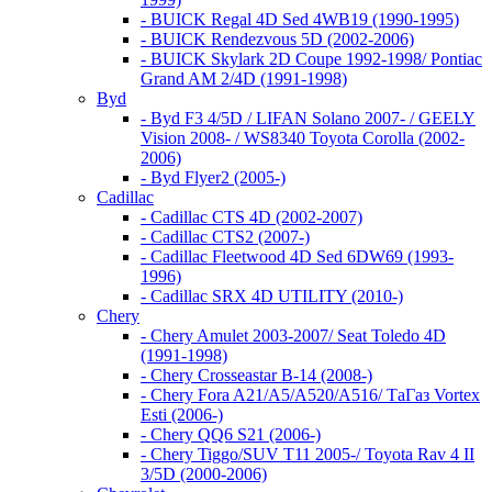
- BUICK Regal 4D Sed 4WB19 (1990-1995)
- BUICK Rendezvous 5D (2002-2006)
- BUICK Skylark 2D Coupe 1992-1998/ Pontiac
Grand AM 2/4D (1991-1998)
Byd
- Byd F3 4/5D / LIFAN Solano 2007- / GEELY
Vision 2008- / WS8340 Toyota Corolla (2002-
2006)
- Byd Flyer2 (2005-)
Cadillac
- Cadillac CTS 4D (2002-2007)
- Cadillac CTS2 (2007-)
- Cadillac Fleetwood 4D Sed 6DW69 (1993-
1996)
- Cadillac SRX 4D UTILITY (2010-)
Chery
- Chery Amulet 2003-2007/ Seat Toledo 4D
(1991-1998)
- Chery Crosseastar B-14 (2008-)
- Chery Fora A21/A5/A520/A516/ ТаГаз Vortex
Esti (2006-)
- Chery QQ6 S21 (2006-)
- Chery Tiggo/SUV T11 2005-/ Toyota Rav 4 II
3/5D (2000-2006)