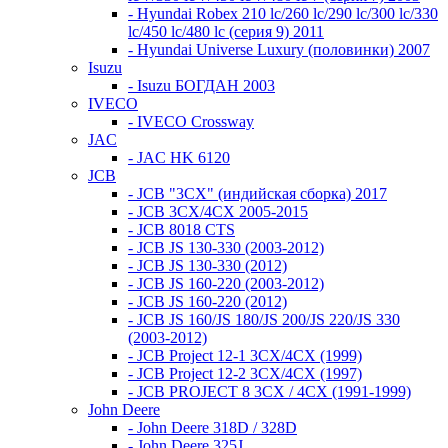
- Hyundai Robex 210 lc/260 lc/290 lc/300 lc/330
lc/450 lc/480 lc (серия 9) 2011
- Hyundai Universe Luxury (половинки) 2007
Isuzu
- Isuzu БОГДАН 2003
IVECO
- IVECO Crossway
JAC
- JAC HK 6120
JCB
- JCB "3СХ" (индийская сборка) 2017
- JCB 3СХ/4СХ 2005-2015
- JCB 8018 CTS
- JCB JS 130-330 (2003-2012)
- JCB JS 130-330 (2012)
- JCB JS 160-220 (2003-2012)
- JCB JS 160-220 (2012)
- JCB JS 160/JS 180/JS 200/JS 220/JS 330
(2003-2012)
- JCB Project 12-1 3CX/4CX (1999)
- JCB Project 12-2 3CX/4CX (1997)
- JCB PROJECT 8 3CX / 4CX (1991-1999)
John Deere
- John Deere 318D / 328D
- John Deere 325J