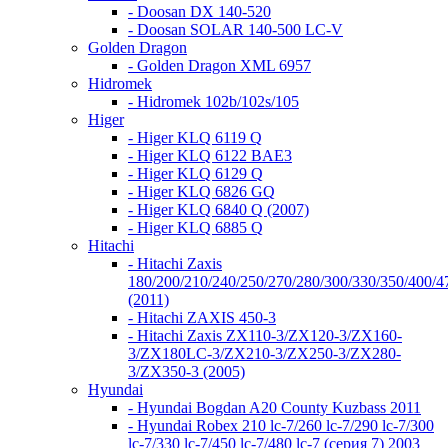
- Doosan DX 140-520
- Doosan SOLAR 140-500 LC-V
Golden Dragon
- Golden Dragon XML 6957
Hidromek
- Hidromek 102b/102s/105
Higer
- Higer KLQ 6119 Q
- Higer KLQ 6122 BAE3
- Higer KLQ 6129 Q
- Higer KLQ 6826 GQ
- Higer KLQ 6840 Q (2007)
- Higer KLQ 6885 Q
Hitachi
- Hitachi Zaxis
180/200/210/240/250/270/280/300/330/350/400/4
(2011)
- Hitachi ZAXIS 450-3
- Hitachi Zaxis ZX110-3/ZX120-3/ZX160-
3/ZX180LC-3/ZX210-3/ZX250-3/ZX280-
3/ZX350-3 (2005)
Hyundai
- Hyundai Bogdan A20 County Kuzbass 2011
- Hyundai Robex 210 lc-7/260 lc-7/290 lc-7/300
lc-7/330 lc-7/450 lc-7/480 lc-7 (серия 7) 2003