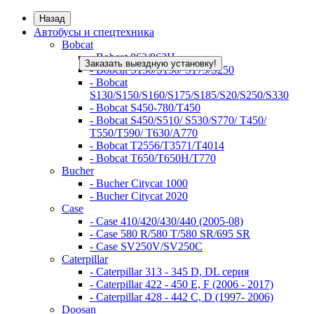
Назад
Автобусы и спецтехника
Bobcat
- Bobcat 863/863H
Заказать выездную установку!
- Bobcat S130/S150/ S175/S250
- Bobcat
S130/S150/S160/S175/S185/S20/S250/S330
- Bobcat S450-780/Т450
- Bobcat S450/S510/ S530/S770/ T450/
T550/T590/ T630/A770
- Bobcat T2556/T3571/T4014
- Bobcat T650/T650H/T770
Bucher
- Bucher Citycat 1000
- Bucher Citycat 2020
Case
- Case 410/420/430/440 (2005-08)
- Case 580 R/580 T/580 SR/695 SR
- Case SV250V/SV250C
Caterpillar
- Caterpillar 313 - 345 D, DL серия
- Caterpillar 422 - 450 E, F (2006 - 2017)
- Caterpillar 428 - 442 C, D (1997- 2006)
Doosan