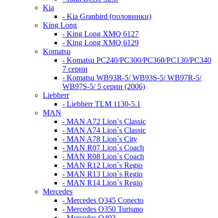
Kia
- Kia Granbird (половинки)
King Long
- King Long XMQ 6127
- King Long XMQ 6129
Komatsu
- Komatsu PC240/PC300/PC360/PC130/PC340
7 серии
- Komatsu WB93R-5/ WB93S-5/ WB97R-5/
WB97S-5/ 5 серии (2006)
Liebherr
- Liebherr TLM 1130-5.1
MAN
- MAN A72 Lion`s Classic
- MAN A74 Lion`s Classic
- MAN A78 Lion`s City
- MAN R07 Lion`s Coach
- MAN R08 Lion`s Coach
- MAN R12 Lion`s Regio
- MAN R13 Lion`s Regio
- MAN R14 Lion`s Regio
Mercedes
- Mercedes O345 Conectо
- Mercedes O350 Turismo
- Mercedes O403