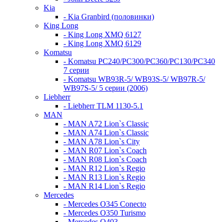
Kia
- Kia Granbird (половинки)
King Long
- King Long XMQ 6127
- King Long XMQ 6129
Komatsu
- Komatsu PC240/PC300/PC360/PC130/PC340
7 серии
- Komatsu WB93R-5/ WB93S-5/ WB97R-5/
WB97S-5/ 5 серии (2006)
Liebherr
- Liebherr TLM 1130-5.1
MAN
- MAN A72 Lion`s Classic
- MAN A74 Lion`s Classic
- MAN A78 Lion`s City
- MAN R07 Lion`s Coach
- MAN R08 Lion`s Coach
- MAN R12 Lion`s Regio
- MAN R13 Lion`s Regio
- MAN R14 Lion`s Regio
Mercedes
- Mercedes O345 Conectо
- Mercedes O350 Turismo
- Mercedes O403