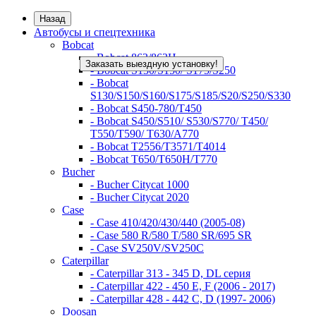
Назад
Автобусы и спецтехника
Bobcat
- Bobcat 863/863H
Заказать выездную установку!
- Bobcat S130/S150/ S175/S250
- Bobcat
S130/S150/S160/S175/S185/S20/S250/S330
- Bobcat S450-780/Т450
- Bobcat S450/S510/ S530/S770/ T450/
T550/T590/ T630/A770
- Bobcat T2556/T3571/T4014
- Bobcat T650/T650H/T770
Bucher
- Bucher Citycat 1000
- Bucher Citycat 2020
Case
- Case 410/420/430/440 (2005-08)
- Case 580 R/580 T/580 SR/695 SR
- Case SV250V/SV250C
Caterpillar
- Caterpillar 313 - 345 D, DL серия
- Caterpillar 422 - 450 E, F (2006 - 2017)
- Caterpillar 428 - 442 C, D (1997- 2006)
Doosan