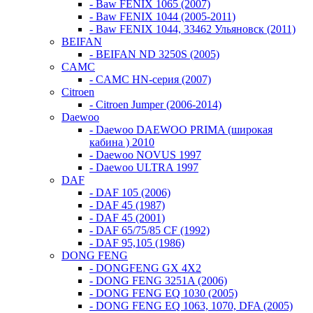
- Baw FENIX 1065 (2007)
- Baw FENIX 1044 (2005-2011)
- Baw FENIX 1044, 33462 Ульяновск (2011)
BEIFAN
- BEIFAN ND 3250S (2005)
CAMC
- CAMC HN-серия (2007)
Citroen
- Citroen Jumper (2006-2014)
Daewoo
- Daewoo DAEWOO PRIMA (широкая
кабина ) 2010
- Daewoo NOVUS 1997
- Daewoo ULTRA 1997
DAF
- DAF 105 (2006)
- DAF 45 (1987)
- DAF 45 (2001)
- DAF 65/75/85 CF (1992)
- DAF 95,105 (1986)
DONG FENG
- DONGFENG GX 4X2
- DONG FENG 3251A (2006)
- DONG FENG EQ 1030 (2005)
- DONG FENG EQ 1063, 1070, DFA (2005)