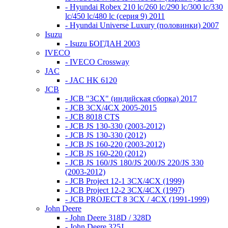
- Hyundai Robex 210 lc/260 lc/290 lc/300 lc/330
lc/450 lc/480 lc (серия 9) 2011
- Hyundai Universe Luxury (половинки) 2007
Isuzu
- Isuzu БОГДАН 2003
IVECO
- IVECO Crossway
JAC
- JAC HK 6120
JCB
- JCB "3СХ" (индийская сборка) 2017
- JCB 3СХ/4СХ 2005-2015
- JCB 8018 CTS
- JCB JS 130-330 (2003-2012)
- JCB JS 130-330 (2012)
- JCB JS 160-220 (2003-2012)
- JCB JS 160-220 (2012)
- JCB JS 160/JS 180/JS 200/JS 220/JS 330
(2003-2012)
- JCB Project 12-1 3CX/4CX (1999)
- JCB Project 12-2 3CX/4CX (1997)
- JCB PROJECT 8 3CX / 4CX (1991-1999)
John Deere
- John Deere 318D / 328D
- John Deere 325J