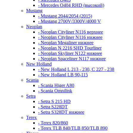
- Mercedes O404 RHD (высокий)
Mustang
- Mustang 2044/2054 (2015)
- Mustang 2700V/3300V/4000 V
Neoplan
- Neoplan Cityliner N116 верхнее
- Neoplan Cityliner N116 нижнее
- Neoplan Megaliner нижнее
- Neoplan N 2216 SHD Tourliner
- Neoplan Skyliner N122 нижнее
- Neoplan Spaceliner N117 нижнее
New Holland
- New Holland L 213 - 230, C 227 - 238
- New Holland LB 90-115
Scania
- Scania Higer A80
- Scania Omnilink
Setra
- Setra S 215 HD
- Setra S228DT
- Setra S328DT нижнее
Terex
- Terex 820/860
- Terex TLB 840/TLB 850/TLB 890