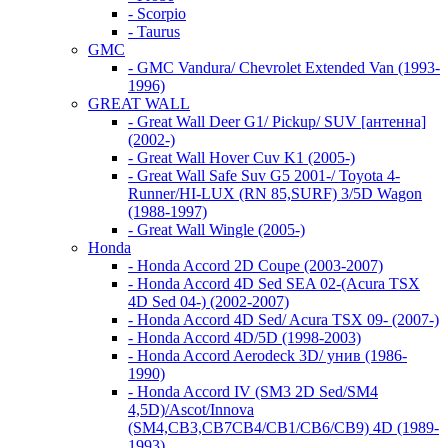
- Scorpio
- Taurus
GMC
- GMC Vandura/ Chevrolet Extended Van (1993-
1996)
GREAT WALL
- Great Wall Deer G1/ Pickup/ SUV [антенна]
(2002-)
- Great Wall Hover Cuv K1 (2005-)
- Great Wall Safe Suv G5 2001-/ Toyota 4-
Runner/HI-LUX (RN 85,SURF) 3/5D Wagon
(1988-1997)
- Great Wall Wingle (2005-)
Honda
- Honda Accord 2D Coupe (2003-2007)
- Honda Accord 4D Sed SEA 02-(Acura TSX
4D Sed 04-) (2002-2007)
- Honda Accord 4D Sed/ Acura TSX 09- (2007-)
- Honda Accord 4D/5D (1998-2003)
- Honda Accord Aerodeck 3D/ унив (1986-
1990)
- Honda Accord IV (SM3 2D Sed/SM4
4,5D)/Ascot/Innova
(SM4,CB3,CB7CB4/CB1/CB6/CB9) 4D (1989-
1993)