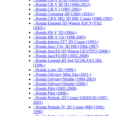
- Honda CR-V III 5D (2006-2012)
- Honda CR-V l (1997-2001)
- Honda Crosstour 4D Utility (2010-)
- Honda CRX SB2 3D HB/ Coupe (1988-1992)
- Honda Element 5D Wagon XSCV/YH2
(2003-)
- Honda FR-V 5D (2004-)
- Honda HR-V Gh (1998-2005)
- Honda Integra ST7 3D Coupe (1993-)
- Honda Jazz/ City 3D HB (1984-1987)
- Honda Jazz/Fit 5D Wagon GE5/TFO (2008-)
- Honda Jazz/Fit HB (2002-2008)
- Honda Legend 4D Sed SZ3/KA9/3.5RL
(1996-)
- Honda Logo 3D (1999-)
- Honda Odyssey Mini Van (2011-)
- Honda Odyssey/Shuttle (1999-2003)
- Honda Odyssey/Shuttle (2000-)
- Honda Pilot (2003-2008)
- Honda Pilot (2008-)
- Honda Prelude 2D Coupe S30/HS30 (1997-
2001)
- Honda Prelude IV 2D Coupe (BB) (1992-
1996)