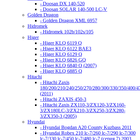
- Doosan DX 140-520
- Doosan SOLAR 140-500 LC-V
Golden Dragon
- Golden Dragon XML 6957
Hidromek
- Hidromek 102b/102s/105
Higer
- Higer KLQ 6119 Q
- Higer KLQ 6122 BAE3
- Higer KLQ 6129 Q
- Higer KLQ 6826 GQ
- Higer KLQ 6840 Q (2007)
- Higer KLQ 6885 Q
Hitachi
- Hitachi Zaxis
180/200/210/240/250/270/280/300/330/350/400/4
(2011)
- Hitachi ZAXIS 450-3
- Hitachi Zaxis ZX110-3/ZX120-3/ZX160-
3/ZX180LC-3/ZX210-3/ZX250-3/ZX280-
3/ZX350-3 (2005)
Hyundai
- Hyundai Bogdan A20 County Kuzbass 2011
- Hyundai Robex 210 lc-7/260 lc-7/290 lc-7/300
lc-7/330 lc-7/450 lc-7/480 lc-7 (серия 7) 2003