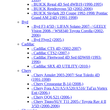
- BUICK Regal 4D Sed 4WB19 (1990-1995)
- BUICK Rendezvous 5D (2002-2006)
- BUICK Skylark 2D Coupe 1992-1998/ Pontiac
Grand AM 2/4D (1991-1998)
Byd
- Byd F3 4/5D / LIFAN Solano 2007- / GEELY
Vision 2008- / WS8340 Toyota Corolla (2002-
2006)
- Byd Flyer2 (2005-)
Cadillac
- Cadillac CTS 4D (2002-2007)
- Cadillac CTS2 (2007-)
- Cadillac Fleetwood 4D Sed 6DW69 (1993-
1996)
- Cadillac SRX 4D UTILITY (2010-)
Chery
- Chery Amulet 2003-2007/ Seat Toledo 4D
(1991-1998)
- Chery Crosseastar B-14 (2008-)
- Chery Fora A21/A5/A520/A516/ ТаГаз Vortex
Esti (2006-)
- Chery QQ6 S21 (2006-)
- Chery Tiggo/SUV T11 2005-/ Toyota Rav 4 II
3/5D (2000-2006)