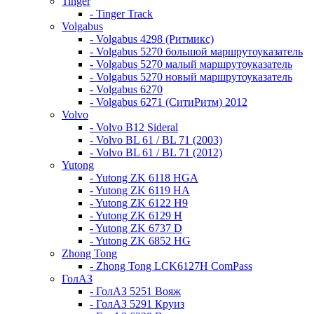
Tinger
- Tinger Track
Volgabus
- Volgabus 4298 (Ритмикс)
- Volgabus 5270 большой маршрутоуказатель
- Volgabus 5270 малый маршрутоуказатель
- Volgabus 5270 новый маршрутоуказатель
- Volgabus 6270
- Volgabus 6271 (СитиРитм) 2012
Volvo
- Volvo B12 Sideral
- Volvo BL 61 / BL 71 (2003)
- Volvo BL 61 / BL 71 (2012)
Yutong
- Yutong ZK 6118 HGA
- Yutong ZK 6119 HA
- Yutong ZK 6122 H9
- Yutong ZK 6129 H
- Yutong ZK 6737 D
- Yutong ZK 6852 HG
Zhong Tong
- Zhong Tong LCK6127H ComPass
ГолАЗ
- ГолАЗ 5251 Вояж
- ГолАЗ 5291 Круиз