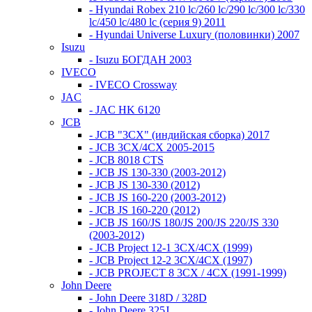
- Hyundai Robex 210 lc/260 lc/290 lc/300 lc/330
lc/450 lc/480 lc (серия 9) 2011
- Hyundai Universe Luxury (половинки) 2007
Isuzu
- Isuzu БОГДАН 2003
IVECO
- IVECO Crossway
JAC
- JAC HK 6120
JCB
- JCB "3СХ" (индийская сборка) 2017
- JCB 3СХ/4СХ 2005-2015
- JCB 8018 CTS
- JCB JS 130-330 (2003-2012)
- JCB JS 130-330 (2012)
- JCB JS 160-220 (2003-2012)
- JCB JS 160-220 (2012)
- JCB JS 160/JS 180/JS 200/JS 220/JS 330
(2003-2012)
- JCB Project 12-1 3CX/4CX (1999)
- JCB Project 12-2 3CX/4CX (1997)
- JCB PROJECT 8 3CX / 4CX (1991-1999)
John Deere
- John Deere 318D / 328D
- John Deere 325J