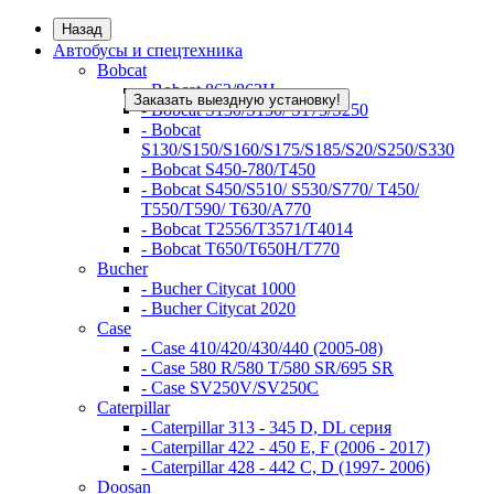
Назад
Автобусы и спецтехника
Bobcat
- Bobcat 863/863H
Заказать выездную установку!
- Bobcat S130/S150/ S175/S250
- Bobcat
S130/S150/S160/S175/S185/S20/S250/S330
- Bobcat S450-780/Т450
- Bobcat S450/S510/ S530/S770/ T450/
T550/T590/ T630/A770
- Bobcat T2556/T3571/T4014
- Bobcat T650/T650H/T770
Bucher
- Bucher Citycat 1000
- Bucher Citycat 2020
Case
- Case 410/420/430/440 (2005-08)
- Case 580 R/580 T/580 SR/695 SR
- Case SV250V/SV250C
Caterpillar
- Caterpillar 313 - 345 D, DL серия
- Caterpillar 422 - 450 E, F (2006 - 2017)
- Caterpillar 428 - 442 C, D (1997- 2006)
Doosan