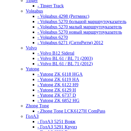
Tinger
- Tinger Track
Volgabus
- Volgabus 4298 (Ритмикс)
- Volgabus 5270 большой маршрутоуказатель
- Volgabus 5270 малый маршрутоуказатель
- Volgabus 5270 новый маршрутоуказатель
- Volgabus 6270
- Volgabus 6271 (СитиРитм) 2012
Volvo
- Volvo B12 Sideral
- Volvo BL 61 / BL 71 (2003)
- Volvo BL 61 / BL 71 (2012)
Yutong
- Yutong ZK 6118 HGA
- Yutong ZK 6119 HA
- Yutong ZK 6122 H9
- Yutong ZK 6129 H
- Yutong ZK 6737 D
- Yutong ZK 6852 HG
Zhong Tong
- Zhong Tong LCK6127H ComPass
ГолАЗ
- ГолАЗ 5251 Вояж
- ГолАЗ 5291 Круиз