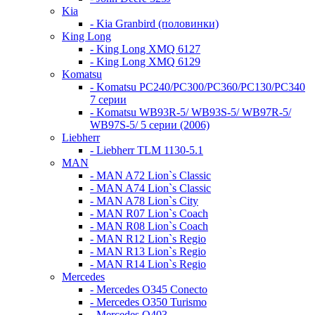
Kia
- Kia Granbird (половинки)
King Long
- King Long XMQ 6127
- King Long XMQ 6129
Komatsu
- Komatsu PC240/PC300/PC360/PC130/PC340
7 серии
- Komatsu WB93R-5/ WB93S-5/ WB97R-5/
WB97S-5/ 5 серии (2006)
Liebherr
- Liebherr TLM 1130-5.1
MAN
- MAN A72 Lion`s Classic
- MAN A74 Lion`s Classic
- MAN A78 Lion`s City
- MAN R07 Lion`s Coach
- MAN R08 Lion`s Coach
- MAN R12 Lion`s Regio
- MAN R13 Lion`s Regio
- MAN R14 Lion`s Regio
Mercedes
- Mercedes O345 Conectо
- Mercedes O350 Turismo
- Mercedes O403