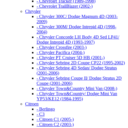
- Chevrolet Tracker (1989-1998)
- Chevrolet TrailBlazer (2002-)
Chrysler
- Chrysler 300C/ Dodge Magnum 4D (2003-
2009)
- Chrysler 300M/ Dodge Intrepid 4D (1998-
2004)
- Chrysler Concorde LH Body 4D Sed LP41/
Dodge Intrepid 4D (1993-1997)
- Chrysler Crossfire (2003-)
- Chrysler Pacifica (2004-)
- Chrysler PT Cruiser 5D HB (2001-)
- Chrysler Sebring 2D Coupe CP22 (1995-2002)
- Chrysler Sebring 4D Sedan/ Dodge Stratus
(2001-2006)
- Chrysler Sebring Coupe II/ Dodge Stratus 2D
Coupe (2001-2006)
- Chrysler Town&Country Mini Van (2008-)
- Chrysler Town&Country/ Dodge Mini Van
YP53/KE12 (1984-1995)
Citroen
- Berlingo
- C3
- Citroen C1 (2005-)
- Citroen C2 (2003-)