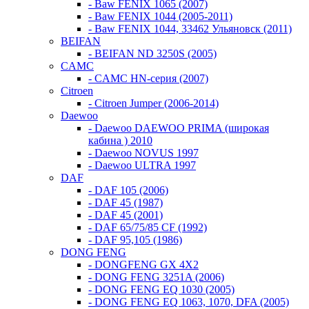
- Baw FENIX 1065 (2007)
- Baw FENIX 1044 (2005-2011)
- Baw FENIX 1044, 33462 Ульяновск (2011)
BEIFAN
- BEIFAN ND 3250S (2005)
CAMC
- CAMC HN-серия (2007)
Citroen
- Citroen Jumper (2006-2014)
Daewoo
- Daewoo DAEWOO PRIMA (широкая
кабина ) 2010
- Daewoo NOVUS 1997
- Daewoo ULTRA 1997
DAF
- DAF 105 (2006)
- DAF 45 (1987)
- DAF 45 (2001)
- DAF 65/75/85 CF (1992)
- DAF 95,105 (1986)
DONG FENG
- DONGFENG GX 4X2
- DONG FENG 3251A (2006)
- DONG FENG EQ 1030 (2005)
- DONG FENG EQ 1063, 1070, DFA (2005)