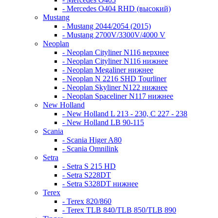
- Mercedes O404 RHD (высокий)
Mustang
- Mustang 2044/2054 (2015)
- Mustang 2700V/3300V/4000 V
Neoplan
- Neoplan Cityliner N116 верхнее
- Neoplan Cityliner N116 нижнее
- Neoplan Megaliner нижнее
- Neoplan N 2216 SHD Tourliner
- Neoplan Skyliner N122 нижнее
- Neoplan Spaceliner N117 нижнее
New Holland
- New Holland L 213 - 230, C 227 - 238
- New Holland LB 90-115
Scania
- Scania Higer A80
- Scania Omnilink
Setra
- Setra S 215 HD
- Setra S228DT
- Setra S328DT нижнее
Terex
- Terex 820/860
- Terex TLB 840/TLB 850/TLB 890