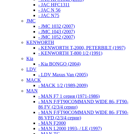
- JAC HFC1311
- JAC N 56
- JAC N75
JMC
- JMC 1032 (2007)
- JMC 1043 (2007)
- JMC 1052 (2007)
KENWORTH
- KENWORTH T-2000, PETERBILT (1997)
- KENWORTH T-800 1/2 (1991)
Kia
- Kia BONGO (2004)
LDV
- LDV Maxus Van (2005)
MACK
- MACK 1/2 (1989-2009)
MAN
- MAN F7 1 серия (1971-1986)
- MAN F/FT90COMMAND WIDE 86- FT90-
86 FV (2/3/4 серии)
- MAN F/FT90COMMAND WIDE 86- FT90-
86 VFD (2/3/4 серии)
- MAN F2000
- MAN L2000 1993- / LE (1997)
- MAN TG