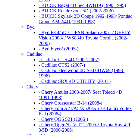
- BUICK Regal 4D Sed 4WB19 (1990-1995)
- BUICK Rendezvous 5D (2002-2006)
- BUICK Skylark 2D Coupe 1992-1998/ Pontiac
Grand AM 2/4D (1991-1998)
Byd
- Byd F3 4/5D / LIFAN Solano 2007- / GEELY
Vision 2008- / WS8340 Toyota Corolla (2002-
2006)
- Byd Flyer2 (2005-)
Cadillac
- Cadillac CTS 4D (2002-2007)
- Cadillac CTS2 (2007-)
- Cadillac Fleetwood 4D Sed 6DW69 (1993-
1996)
- Cadillac SRX 4D UTILITY (2010-)
Chery
- Chery Amulet 2003-2007/ Seat Toledo 4D
(1991-1998)
- Chery Crosseastar B-14 (2008-)
- Chery Fora A21/A5/A520/A516/ ТаГаз Vortex
Esti (2006-)
- Chery QQ6 S21 (2006-)
- Chery Tiggo/SUV T11 2005-/ Toyota Rav 4 II
3/5D (2000-2006)