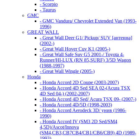
- Scorpio
- Taurus
GMC
- GMC Vandura/ Chevrolet Extended Van (1993-
1996)
GREAT WALL
- Great Wall Deer G1/ Pickup/ SUV [антенна]
(2002-)
- Great Wall Hover Cuv K1 (2005-)
- Great Wall Safe Suv G5 2001-/ Toyota 4-
Runner/HI-LUX (RN 85,SURF) 3/5D Wagon
(1988-1997)
- Great Wall Wingle (2005-)
Honda
- Honda Accord 2D Coupe (2003-2007)
- Honda Accord 4D Sed SEA 02-(Acura TSX
4D Sed 04-) (2002-2007)
- Honda Accord 4D Sed/ Acura TSX 09- (2007-)
- Honda Accord 4D/5D (1998-2003)
- Honda Accord Aerodeck 3D/ унив (1986-
1990)
- Honda Accord IV (SM3 2D Sed/SM4
4,5D)/Ascot/Innova
(SM4,CB3,CB7CB4/CB1/CB6/CB9) 4D (1989-
1993)