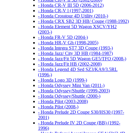
- Honda CR-V III 5D (2006-2012)
- Honda CR-V l (1997-2001)
- Honda Crosstour 4D Utility (2010-)
- Honda CRX SB2 3D HB/ Coupe (1988-1992)
- Honda Element 5D Wagon XSCV/YH2
(2003-)
- Honda FR-V 5D (2004-)
- Honda HR-V Gh (1998-2005)
- Honda Integra ST7 3D Coupe (1993-)
- Honda Jazz/ City 3D HB (1984-1987)
- Honda Jazz/Fit 5D Wagon GE5/TFO (2008-)
- Honda Jazz/Fit HB (2002-2008)
- Honda Legend 4D Sed SZ3/KA9/3.5RL
(1996-)
- Honda Logo 3D (1999-)
- Honda Odyssey Mini Van (2011-)
- Honda Odyssey/Shuttle (1999-2003)
- Honda Odyssey/Shuttle (2000-)
- Honda Pilot (2003-2008)
- Honda Pilot (2008-)
- Honda Prelude 2D Coupe S30/HS30 (1997-
2001)
- Honda Prelude IV 2D Coupe (BB) (1992-
1996)