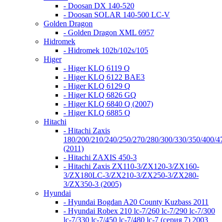
- Doosan DX 140-520
- Doosan SOLAR 140-500 LC-V
Golden Dragon
- Golden Dragon XML 6957
Hidromek
- Hidromek 102b/102s/105
Higer
- Higer KLQ 6119 Q
- Higer KLQ 6122 BAE3
- Higer KLQ 6129 Q
- Higer KLQ 6826 GQ
- Higer KLQ 6840 Q (2007)
- Higer KLQ 6885 Q
Hitachi
- Hitachi Zaxis
180/200/210/240/250/270/280/300/330/350/400/4
(2011)
- Hitachi ZAXIS 450-3
- Hitachi Zaxis ZX110-3/ZX120-3/ZX160-
3/ZX180LC-3/ZX210-3/ZX250-3/ZX280-
3/ZX350-3 (2005)
Hyundai
- Hyundai Bogdan A20 County Kuzbass 2011
- Hyundai Robex 210 lc-7/260 lc-7/290 lc-7/300
lc-7/330 lc-7/450 lc-7/480 lc-7 (серия 7) 2003