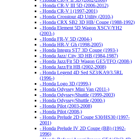
- Honda CR-V III 5D (2006-2012)
- Honda CR-V l (1997-2001)
- Honda Crosstour 4D Utility (2010-)
- Honda CRX SB2 3D HB/ Coupe (1988-1992)
- Honda Element 5D Wagon XSCV/YH2
(2003-)
- Honda FR-V 5D (2004-)
- Honda HR-V Gh (1998-2005)
- Honda Integra ST7 3D Coupe (1993-)
- Honda Jazz/ City 3D HB (1984-1987)
- Honda Jazz/Fit 5D Wagon GE5/TFO (2008-)
- Honda Jazz/Fit HB (2002-2008)
- Honda Legend 4D Sed SZ3/KA9/3.5RL
(1996-)
- Honda Logo 3D (1999-)
- Honda Odyssey Mini Van (2011-)
- Honda Odyssey/Shuttle (1999-2003)
- Honda Odyssey/Shuttle (2000-)
- Honda Pilot (2003-2008)
- Honda Pilot (2008-)
- Honda Prelude 2D Coupe S30/HS30 (1997-
2001)
- Honda Prelude IV 2D Coupe (BB) (1992-
1996)