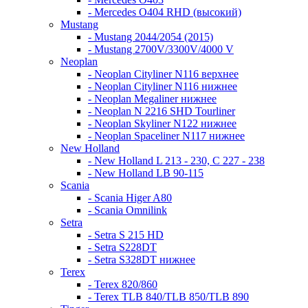
- Mercedes O404 RHD (высокий)
Mustang
- Mustang 2044/2054 (2015)
- Mustang 2700V/3300V/4000 V
Neoplan
- Neoplan Cityliner N116 верхнее
- Neoplan Cityliner N116 нижнее
- Neoplan Megaliner нижнее
- Neoplan N 2216 SHD Tourliner
- Neoplan Skyliner N122 нижнее
- Neoplan Spaceliner N117 нижнее
New Holland
- New Holland L 213 - 230, C 227 - 238
- New Holland LB 90-115
Scania
- Scania Higer A80
- Scania Omnilink
Setra
- Setra S 215 HD
- Setra S228DT
- Setra S328DT нижнее
Terex
- Terex 820/860
- Terex TLB 840/TLB 850/TLB 890