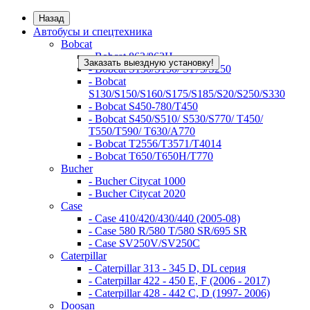
Назад
Автобусы и спецтехника
Bobcat
- Bobcat 863/863H
Заказать выездную установку!
- Bobcat S130/S150/ S175/S250
- Bobcat
S130/S150/S160/S175/S185/S20/S250/S330
- Bobcat S450-780/Т450
- Bobcat S450/S510/ S530/S770/ T450/
T550/T590/ T630/A770
- Bobcat T2556/T3571/T4014
- Bobcat T650/T650H/T770
Bucher
- Bucher Citycat 1000
- Bucher Citycat 2020
Case
- Case 410/420/430/440 (2005-08)
- Case 580 R/580 T/580 SR/695 SR
- Case SV250V/SV250C
Caterpillar
- Caterpillar 313 - 345 D, DL серия
- Caterpillar 422 - 450 E, F (2006 - 2017)
- Caterpillar 428 - 442 C, D (1997- 2006)
Doosan