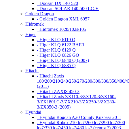
- Doosan DX 140-520
- Doosan SOLAR 140-500 LC-V
Golden Dragon
- Golden Dragon XML 6957
Hidromek
- Hidromek 102b/102s/105
Higer
- Higer KLQ 6119 Q
- Higer KLQ 6122 BAE3
- Higer KLQ 6129 Q
- Higer KLQ 6826 GQ
- Higer KLQ 6840 Q (2007)
- Higer KLQ 6885 Q
Hitachi
- Hitachi Zaxis
180/200/210/240/250/270/280/300/330/350/400/4
(2011)
- Hitachi ZAXIS 450-3
- Hitachi Zaxis ZX110-3/ZX120-3/ZX160-
3/ZX180LC-3/ZX210-3/ZX250-3/ZX280-
3/ZX350-3 (2005)
Hyundai
- Hyundai Bogdan A20 County Kuzbass 2011
- Hyundai Robex 210 lc-7/260 lc-7/290 lc-7/300
lc-7/330 lc-7/450 lc-7/480 lc-7 (серия 7) 2003