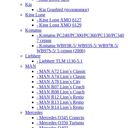
Kia
- Kia Granbird (половинки)
King Long
- King Long XMQ 6127
- King Long XMQ 6129
Komatsu
- Komatsu PC240/PC300/PC360/PC130/PC340
7 серии
- Komatsu WB93R-5/ WB93S-5/ WB97R-5/
WB97S-5/ 5 серии (2006)
Liebherr
- Liebherr TLM 1130-5.1
MAN
- MAN A72 Lion`s Classic
- MAN A74 Lion`s Classic
- MAN A78 Lion`s City
- MAN R07 Lion`s Coach
- MAN R08 Lion`s Coach
- MAN R12 Lion`s Regio
- MAN R13 Lion`s Regio
- MAN R14 Lion`s Regio
Mercedes
- Mercedes O345 Conectо
- Mercedes O350 Turismo
- Mercedes O403