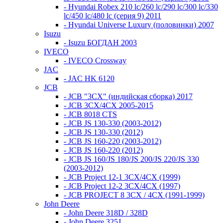
- Hyundai Robex 210 lc/260 lc/290 lc/300 lc/330
lc/450 lc/480 lc (серия 9) 2011
- Hyundai Universe Luxury (половинки) 2007
Isuzu
- Isuzu БОГДАН 2003
IVECO
- IVECO Crossway
JAC
- JAC HK 6120
JCB
- JCB "3СХ" (индийская сборка) 2017
- JCB 3СХ/4СХ 2005-2015
- JCB 8018 CTS
- JCB JS 130-330 (2003-2012)
- JCB JS 130-330 (2012)
- JCB JS 160-220 (2003-2012)
- JCB JS 160-220 (2012)
- JCB JS 160/JS 180/JS 200/JS 220/JS 330
(2003-2012)
- JCB Project 12-1 3CX/4CX (1999)
- JCB Project 12-2 3CX/4CX (1997)
- JCB PROJECT 8 3CX / 4CX (1991-1999)
John Deere
- John Deere 318D / 328D
- John Deere 325J