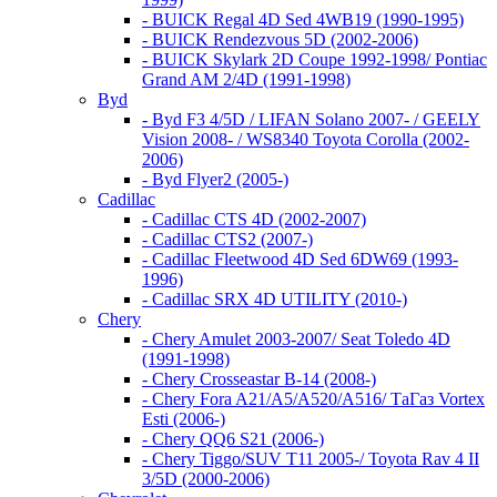
- BUICK Regal 4D Sed 4WB19 (1990-1995)
- BUICK Rendezvous 5D (2002-2006)
- BUICK Skylark 2D Coupe 1992-1998/ Pontiac
Grand AM 2/4D (1991-1998)
Byd
- Byd F3 4/5D / LIFAN Solano 2007- / GEELY
Vision 2008- / WS8340 Toyota Corolla (2002-
2006)
- Byd Flyer2 (2005-)
Cadillac
- Cadillac CTS 4D (2002-2007)
- Cadillac CTS2 (2007-)
- Cadillac Fleetwood 4D Sed 6DW69 (1993-
1996)
- Cadillac SRX 4D UTILITY (2010-)
Chery
- Chery Amulet 2003-2007/ Seat Toledo 4D
(1991-1998)
- Chery Crosseastar B-14 (2008-)
- Chery Fora A21/A5/A520/A516/ ТаГаз Vortex
Esti (2006-)
- Chery QQ6 S21 (2006-)
- Chery Tiggo/SUV T11 2005-/ Toyota Rav 4 II
3/5D (2000-2006)