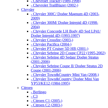
- Chevrolet Tracker (1989-1998)
- Chevrolet TrailBlazer (2002-)
Chrysler
- Chrysler 300C/ Dodge Magnum 4D (2003-
2009)
- Chrysler 300M/ Dodge Intrepid 4D (1998-
2004)
- Chrysler Concorde LH Body 4D Sed LP41/
Dodge Intrepid 4D (1993-1997)
- Chrysler Crossfire (2003-)
- Chrysler Pacifica (2004-)
- Chrysler PT Cruiser 5D HB (2001-)
- Chrysler Sebring 2D Coupe CP22 (1995-2002)
- Chrysler Sebring 4D Sedan/ Dodge Stratus
(2001-2006)
- Chrysler Sebring Coupe II/ Dodge Stratus 2D
Coupe (2001-2006)
- Chrysler Town&Country Mini Van (2008-)
- Chrysler Town&Country/ Dodge Mini Van
YP53/KE12 (1984-1995)
Citroen
- Berlingo
- C3
- Citroen C1 (2005-)
- Citroen C2 (2003-)