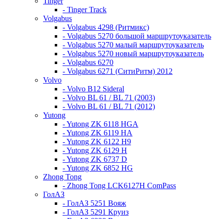
Tinger
- Tinger Track
Volgabus
- Volgabus 4298 (Ритмикс)
- Volgabus 5270 большой маршрутоуказатель
- Volgabus 5270 малый маршрутоуказатель
- Volgabus 5270 новый маршрутоуказатель
- Volgabus 6270
- Volgabus 6271 (СитиРитм) 2012
Volvo
- Volvo B12 Sideral
- Volvo BL 61 / BL 71 (2003)
- Volvo BL 61 / BL 71 (2012)
Yutong
- Yutong ZK 6118 HGA
- Yutong ZK 6119 HA
- Yutong ZK 6122 H9
- Yutong ZK 6129 H
- Yutong ZK 6737 D
- Yutong ZK 6852 HG
Zhong Tong
- Zhong Tong LCK6127H ComPass
ГолАЗ
- ГолАЗ 5251 Вояж
- ГолАЗ 5291 Круиз