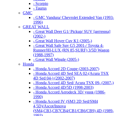
- Scorpio
- Taurus
GMC
- GMC Vandura/ Chevrolet Extended Van (1993-
1996)
GREAT WALL
- Great Wall Deer G1/ Pickup/ SUV [антенна]
(2002-)
- Great Wall Hover Cuv K1 (2005-)
- Great Wall Safe Suv G5 2001-/ Toyota 4-
Runner/HI-LUX (RN 85,SURF) 3/5D Wagon
(1988-1997)
- Great Wall Wingle (2005-)
Honda
- Honda Accord 2D Coupe (2003-2007)
- Honda Accord 4D Sed SEA 02-(Acura TSX
4D Sed 04-) (2002-2007)
- Honda Accord 4D Sed/ Acura TSX 09- (2007-)
- Honda Accord 4D/5D (1998-2003)
- Honda Accord Aerodeck 3D/ унив (1986-
1990)
- Honda Accord IV (SM3 2D Sed/SM4
4,5D)/Ascot/Innova
(SM4,CB3,CB7CB4/CB1/CB6/CB9) 4D (1989-
1993)