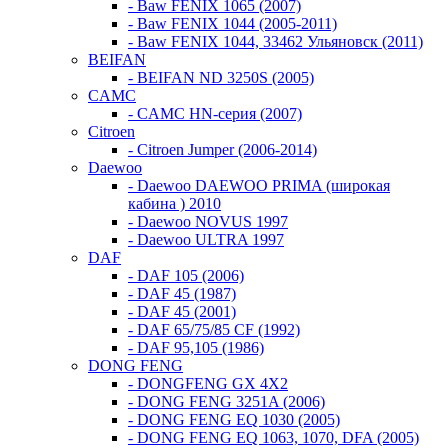
- Baw FENIX 1065 (2007)
- Baw FENIX 1044 (2005-2011)
- Baw FENIX 1044, 33462 Ульяновск (2011)
BEIFAN
- BEIFAN ND 3250S (2005)
CAMC
- CAMC HN-серия (2007)
Citroen
- Citroen Jumper (2006-2014)
Daewoo
- Daewoo DAEWOO PRIMA (широкая
кабина ) 2010
- Daewoo NOVUS 1997
- Daewoo ULTRA 1997
DAF
- DAF 105 (2006)
- DAF 45 (1987)
- DAF 45 (2001)
- DAF 65/75/85 CF (1992)
- DAF 95,105 (1986)
DONG FENG
- DONGFENG GX 4X2
- DONG FENG 3251A (2006)
- DONG FENG EQ 1030 (2005)
- DONG FENG EQ 1063, 1070, DFA (2005)