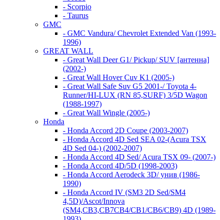
- Scorpio
- Taurus
GMC
- GMC Vandura/ Chevrolet Extended Van (1993-
1996)
GREAT WALL
- Great Wall Deer G1/ Pickup/ SUV [антенна]
(2002-)
- Great Wall Hover Cuv K1 (2005-)
- Great Wall Safe Suv G5 2001-/ Toyota 4-
Runner/HI-LUX (RN 85,SURF) 3/5D Wagon
(1988-1997)
- Great Wall Wingle (2005-)
Honda
- Honda Accord 2D Coupe (2003-2007)
- Honda Accord 4D Sed SEA 02-(Acura TSX
4D Sed 04-) (2002-2007)
- Honda Accord 4D Sed/ Acura TSX 09- (2007-)
- Honda Accord 4D/5D (1998-2003)
- Honda Accord Aerodeck 3D/ унив (1986-
1990)
- Honda Accord IV (SM3 2D Sed/SM4
4,5D)/Ascot/Innova
(SM4,CB3,CB7CB4/CB1/CB6/CB9) 4D (1989-
1993)