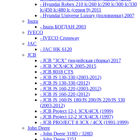
- Hyundai Robex 210 lc/260 lc/290 lc/300 lc/330
lc/450 lc/480 lc (серия 9) 2011
- Hyundai Universe Luxury (половинки) 2007
Isuzu
- Isuzu БОГДАН 2003
IVECO
- IVECO Crossway
JAC
- JAC HK 6120
JCB
- JCB "3СХ" (индийская сборка) 2017
- JCB 3СХ/4СХ 2005-2015
- JCB 8018 CTS
- JCB JS 130-330 (2003-2012)
- JCB JS 130-330 (2012)
- JCB JS 160-220 (2003-2012)
- JCB JS 160-220 (2012)
- JCB JS 160/JS 180/JS 200/JS 220/JS 330
(2003-2012)
- JCB Project 12-1 3CX/4CX (1999)
- JCB Project 12-2 3CX/4CX (1997)
- JCB PROJECT 8 3CX / 4CX (1991-1999)
John Deere
- John Deere 318D / 328D
- John Deere 325J