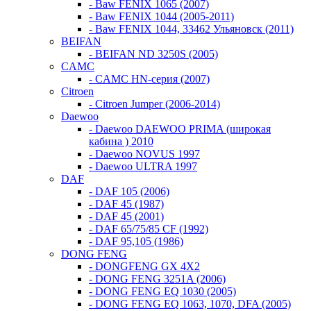
- Baw FENIX 1065 (2007)
- Baw FENIX 1044 (2005-2011)
- Baw FENIX 1044, 33462 Ульяновск (2011)
BEIFAN
- BEIFAN ND 3250S (2005)
CAMC
- CAMC HN-серия (2007)
Citroen
- Citroen Jumper (2006-2014)
Daewoo
- Daewoo DAEWOO PRIMA (широкая
кабина ) 2010
- Daewoo NOVUS 1997
- Daewoo ULTRA 1997
DAF
- DAF 105 (2006)
- DAF 45 (1987)
- DAF 45 (2001)
- DAF 65/75/85 CF (1992)
- DAF 95,105 (1986)
DONG FENG
- DONGFENG GX 4X2
- DONG FENG 3251A (2006)
- DONG FENG EQ 1030 (2005)
- DONG FENG EQ 1063, 1070, DFA (2005)