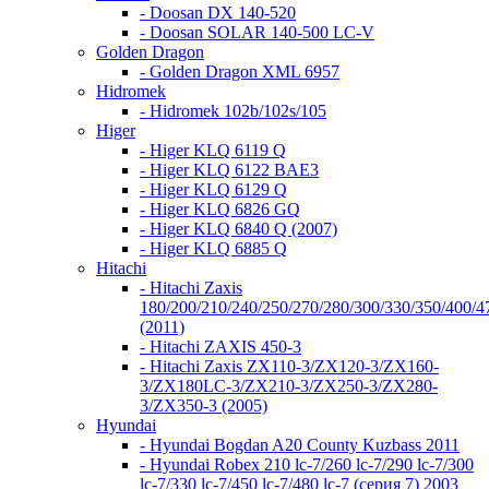
- Doosan DX 140-520
- Doosan SOLAR 140-500 LC-V
Golden Dragon
- Golden Dragon XML 6957
Hidromek
- Hidromek 102b/102s/105
Higer
- Higer KLQ 6119 Q
- Higer KLQ 6122 BAE3
- Higer KLQ 6129 Q
- Higer KLQ 6826 GQ
- Higer KLQ 6840 Q (2007)
- Higer KLQ 6885 Q
Hitachi
- Hitachi Zaxis
180/200/210/240/250/270/280/300/330/350/400/4
(2011)
- Hitachi ZAXIS 450-3
- Hitachi Zaxis ZX110-3/ZX120-3/ZX160-
3/ZX180LC-3/ZX210-3/ZX250-3/ZX280-
3/ZX350-3 (2005)
Hyundai
- Hyundai Bogdan A20 County Kuzbass 2011
- Hyundai Robex 210 lc-7/260 lc-7/290 lc-7/300
lc-7/330 lc-7/450 lc-7/480 lc-7 (серия 7) 2003