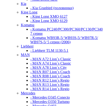
Kia
- Kia Granbird (половинки)
King Long
- King Long XMQ 6127
- King Long XMQ 6129
Komatsu
- Komatsu PC240/PC300/PC360/PC130/PC340
7 серии
- Komatsu WB93R-5/ WB93S-5/ WB97R-5/
WB97S-5/ 5 серии (2006)
Liebherr
- Liebherr TLM 1130-5.1
MAN
- MAN A72 Lion`s Classic
- MAN A74 Lion`s Classic
- MAN A78 Lion`s City
- MAN R07 Lion`s Coach
- MAN R08 Lion`s Coach
- MAN R12 Lion`s Regio
- MAN R13 Lion`s Regio
- MAN R14 Lion`s Regio
Mercedes
- Mercedes O345 Conectо
- Mercedes O350 Turismo
- Mercedes O403