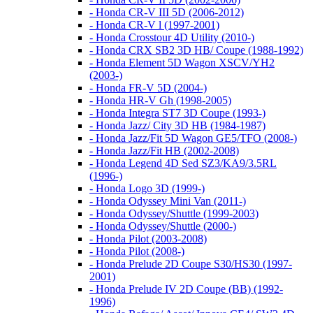
- Honda CR-V III 5D (2006-2012)
- Honda CR-V l (1997-2001)
- Honda Crosstour 4D Utility (2010-)
- Honda CRX SB2 3D HB/ Coupe (1988-1992)
- Honda Element 5D Wagon XSCV/YH2
(2003-)
- Honda FR-V 5D (2004-)
- Honda HR-V Gh (1998-2005)
- Honda Integra ST7 3D Coupe (1993-)
- Honda Jazz/ City 3D HB (1984-1987)
- Honda Jazz/Fit 5D Wagon GE5/TFO (2008-)
- Honda Jazz/Fit HB (2002-2008)
- Honda Legend 4D Sed SZ3/KA9/3.5RL
(1996-)
- Honda Logo 3D (1999-)
- Honda Odyssey Mini Van (2011-)
- Honda Odyssey/Shuttle (1999-2003)
- Honda Odyssey/Shuttle (2000-)
- Honda Pilot (2003-2008)
- Honda Pilot (2008-)
- Honda Prelude 2D Coupe S30/HS30 (1997-
2001)
- Honda Prelude IV 2D Coupe (BB) (1992-
1996)