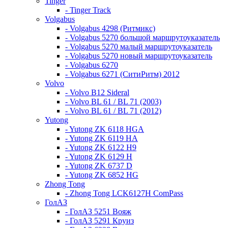
Tinger
- Tinger Track
Volgabus
- Volgabus 4298 (Ритмикс)
- Volgabus 5270 большой маршрутоуказатель
- Volgabus 5270 малый маршрутоуказатель
- Volgabus 5270 новый маршрутоуказатель
- Volgabus 6270
- Volgabus 6271 (СитиРитм) 2012
Volvo
- Volvo B12 Sideral
- Volvo BL 61 / BL 71 (2003)
- Volvo BL 61 / BL 71 (2012)
Yutong
- Yutong ZK 6118 HGA
- Yutong ZK 6119 HA
- Yutong ZK 6122 H9
- Yutong ZK 6129 H
- Yutong ZK 6737 D
- Yutong ZK 6852 HG
Zhong Tong
- Zhong Tong LCK6127H ComPass
ГолАЗ
- ГолАЗ 5251 Вояж
- ГолАЗ 5291 Круиз