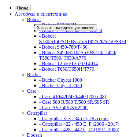
Назад
Автобусы и спецтехника
Bobcat
- Bobcat 863/863H
Заказать выездную установку!
- Bobcat S130/S150/ S175/S250
- Bobcat
S130/S150/S160/S175/S185/S20/S250/S330
- Bobcat S450-780/Т450
- Bobcat S450/S510/ S530/S770/ T450/
T550/T590/ T630/A770
- Bobcat T2556/T3571/T4014
- Bobcat T650/T650H/T770
Bucher
- Bucher Citycat 1000
- Bucher Citycat 2020
Case
- Case 410/420/430/440 (2005-08)
- Case 580 R/580 T/580 SR/695 SR
- Case SV250V/SV250C
Caterpillar
- Caterpillar 313 - 345 D, DL серия
- Caterpillar 422 - 450 E, F (2006 - 2017)
- Caterpillar 428 - 442 C, D (1997- 2006)
Doosan