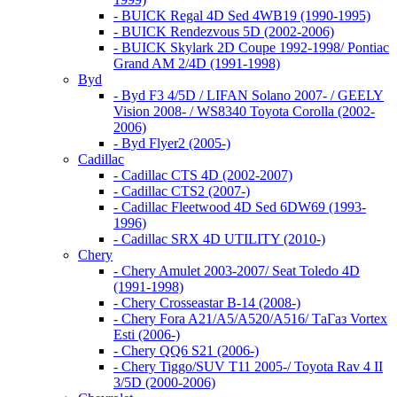
- BUICK Regal 4D Sed 4WB19 (1990-1995)
- BUICK Rendezvous 5D (2002-2006)
- BUICK Skylark 2D Coupe 1992-1998/ Pontiac
Grand AM 2/4D (1991-1998)
Byd
- Byd F3 4/5D / LIFAN Solano 2007- / GEELY
Vision 2008- / WS8340 Toyota Corolla (2002-
2006)
- Byd Flyer2 (2005-)
Cadillac
- Cadillac CTS 4D (2002-2007)
- Cadillac CTS2 (2007-)
- Cadillac Fleetwood 4D Sed 6DW69 (1993-
1996)
- Cadillac SRX 4D UTILITY (2010-)
Chery
- Chery Amulet 2003-2007/ Seat Toledo 4D
(1991-1998)
- Chery Crosseastar B-14 (2008-)
- Chery Fora A21/A5/A520/A516/ ТаГаз Vortex
Esti (2006-)
- Chery QQ6 S21 (2006-)
- Chery Tiggo/SUV T11 2005-/ Toyota Rav 4 II
3/5D (2000-2006)