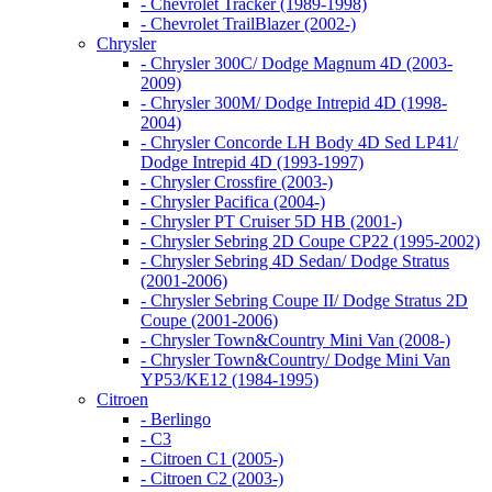
- Chevrolet Tracker (1989-1998)
- Chevrolet TrailBlazer (2002-)
Chrysler
- Chrysler 300C/ Dodge Magnum 4D (2003-
2009)
- Chrysler 300M/ Dodge Intrepid 4D (1998-
2004)
- Chrysler Concorde LH Body 4D Sed LP41/
Dodge Intrepid 4D (1993-1997)
- Chrysler Crossfire (2003-)
- Chrysler Pacifica (2004-)
- Chrysler PT Cruiser 5D HB (2001-)
- Chrysler Sebring 2D Coupe CP22 (1995-2002)
- Chrysler Sebring 4D Sedan/ Dodge Stratus
(2001-2006)
- Chrysler Sebring Coupe II/ Dodge Stratus 2D
Coupe (2001-2006)
- Chrysler Town&Country Mini Van (2008-)
- Chrysler Town&Country/ Dodge Mini Van
YP53/KE12 (1984-1995)
Citroen
- Berlingo
- C3
- Citroen C1 (2005-)
- Citroen C2 (2003-)