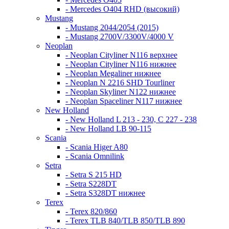
- Mercedes O404 RHD (высокий)
Mustang
- Mustang 2044/2054 (2015)
- Mustang 2700V/3300V/4000 V
Neoplan
- Neoplan Cityliner N116 верхнее
- Neoplan Cityliner N116 нижнее
- Neoplan Megaliner нижнее
- Neoplan N 2216 SHD Tourliner
- Neoplan Skyliner N122 нижнее
- Neoplan Spaceliner N117 нижнее
New Holland
- New Holland L 213 - 230, C 227 - 238
- New Holland LB 90-115
Scania
- Scania Higer A80
- Scania Omnilink
Setra
- Setra S 215 HD
- Setra S228DT
- Setra S328DT нижнее
Terex
- Terex 820/860
- Terex TLB 840/TLB 850/TLB 890