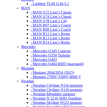
- Liebherr TLM 1130-5.1
MAN
- MAN A72 Lion`s Classic
- MAN A74 Lion`s Classic
- MAN A78 Lion`s City
- MAN R07 Lion`s Coach
- MAN R08 Lion`s Coach
- MAN R12 Lion`s Regio
- MAN R13 Lion`s Regio
- MAN R14 Lion`s Regio
Mercedes
- Mercedes O345 Conectо
- Mercedes O350 Turismo
- Mercedes O403
- Mercedes O404 RHD (высокий)
Mustang
- Mustang 2044/2054 (2015)
- Mustang 2700V/3300V/4000 V
Neoplan
- Neoplan Cityliner N116 верхнее
- Neoplan Cityliner N116 нижнее
- Neoplan Megaliner нижнее
- Neoplan N 2216 SHD Tourliner
- Neoplan Skyliner N122 нижнее
- Neoplan Spaceliner N117 нижнее