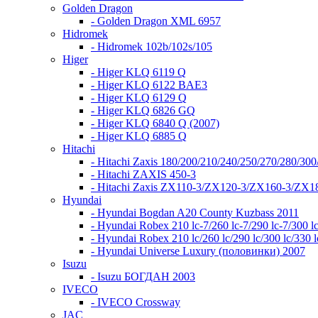
Golden Dragon
- Golden Dragon XML 6957
Hidromek
- Hidromek 102b/102s/105
Higer
- Higer KLQ 6119 Q
- Higer KLQ 6122 BAE3
- Higer KLQ 6129 Q
- Higer KLQ 6826 GQ
- Higer KLQ 6840 Q (2007)
- Higer KLQ 6885 Q
Hitachi
- Hitachi Zaxis 180/200/210/240/250/270/280/300
- Hitachi ZAXIS 450-3
- Hitachi Zaxis ZX110-3/ZX120-3/ZX160-3/ZX
Hyundai
- Hyundai Bogdan A20 County Kuzbass 2011
- Hyundai Robex 210 lc-7/260 lc-7/290 lc-7/300 lc
- Hyundai Robex 210 lc/260 lc/290 lc/300 lc/330 l
- Hyundai Universe Luxury (половинки) 2007
Isuzu
- Isuzu БОГДАН 2003
IVECO
- IVECO Crossway
JAC