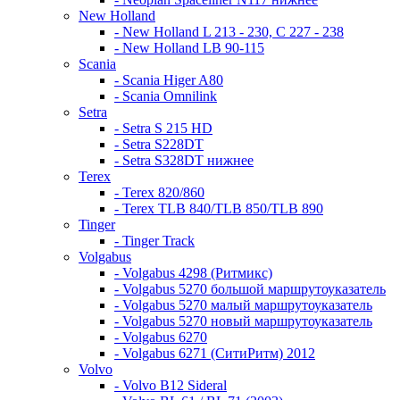
New Holland
- New Holland L 213 - 230, C 227 - 238
- New Holland LB 90-115
Scania
- Scania Higer A80
- Scania Omnilink
Setra
- Setra S 215 HD
- Setra S228DT
- Setra S328DT нижнее
Terex
- Terex 820/860
- Terex TLB 840/TLB 850/TLB 890
Tinger
- Tinger Track
Volgabus
- Volgabus 4298 (Ритмикс)
- Volgabus 5270 большой маршрутоуказатель
- Volgabus 5270 малый маршрутоуказатель
- Volgabus 5270 новый маршрутоуказатель
- Volgabus 6270
- Volgabus 6271 (СитиРитм) 2012
Volvo
- Volvo B12 Sideral