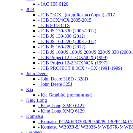
- JAC HK 6120
JCB
- JCB "3СХ" (индийская сборка) 2017
- JCB 3СХ/4СХ 2005-2015
- JCB 8018 CTS
- JCB JS 130-330 (2003-2012)
- JCB JS 130-330 (2012)
- JCB JS 160-220 (2003-2012)
- JCB JS 160-220 (2012)
- JCB JS 160/JS 180/JS 200/JS 220/JS 330 (2003
- JCB Project 12-1 3CX/4CX (1999)
- JCB Project 12-2 3CX/4CX (1997)
- JCB PROJECT 8 3CX / 4CX (1991-1999)
John Deere
- John Deere 318D / 328D
- John Deere 325J
Kia
- Kia Granbird (половинки)
King Long
- King Long XMQ 6127
- King Long XMQ 6129
Komatsu
- Komatsu PC240/PC300/PC360/PC130/PC340 7
- Komatsu WB93R-5/ WB93S-5/ WB97R-5/ WB97
Liebherr