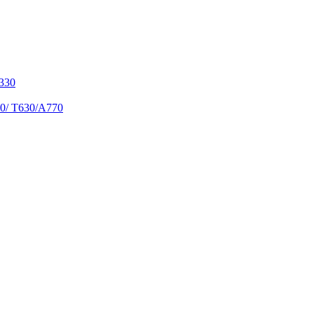
S330
90/ T630/A770