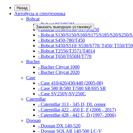
Назад
Автобусы и спецтехника
Bobcat
- Bobcat 863/863H
Заказать выездную установку!
- Bobcat S130/S150/ S175/S250
- Bobcat S130/S150/S160/S175/S185/S20/S250/
- Bobcat S450-780/Т450
- Bobcat S450/S510/ S530/S770/ T450/ T550/T5
- Bobcat T2556/T3571/T4014
- Bobcat T650/T650H/T770
Bucher
- Bucher Citycat 1000
- Bucher Citycat 2020
Case
- Case 410/420/430/440 (2005-08)
- Case 580 R/580 T/580 SR/695 SR
- Case SV250V/SV250C
Caterpillar
- Caterpillar 313 - 345 D, DL серия
- Caterpillar 422 - 450 E, F (2006 - 2017)
- Caterpillar 428 - 442 C, D (1997- 2006)
Doosan
- Doosan DX 140-520
- Doosan SOLAR 140-500 LC-V