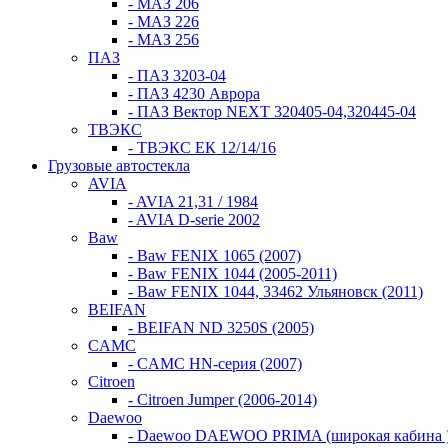
- МАЗ 206
- МАЗ 226
- МАЗ 256
ПАЗ
- ПАЗ 3203-04
- ПАЗ 4230 Аврора
- ПАЗ Вектор NEXT 320405-04,320445-04
ТВЭКС
- ТВЭКС ЕК 12/14/16
Грузовые автостекла
AVIA
- AVIA 21,31 / 1984
- AVIA D-serie 2002
Baw
- Baw FENIX 1065 (2007)
- Baw FENIX 1044 (2005-2011)
- Baw FENIX 1044, 33462 Ульяновск (2011)
BEIFAN
- BEIFAN ND 3250S (2005)
CAMC
- CAMC HN-серия (2007)
Citroen
- Citroen Jumper (2006-2014)
Daewoo
- Daewoo DAEWOO PRIMA (широкая кабина )