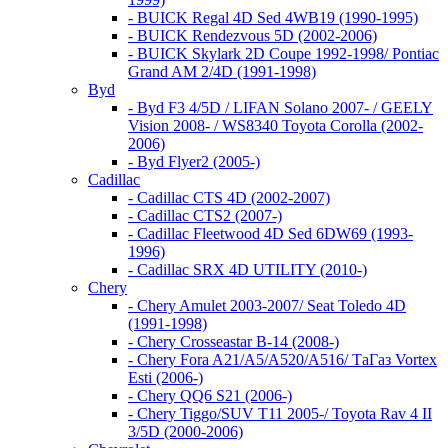
- BUICK Regal 4D Sed 4WB19 (1990-1995)
- BUICK Rendezvous 5D (2002-2006)
- BUICK Skylark 2D Coupe 1992-1998/ Pontiac
Grand AM 2/4D (1991-1998)
Byd
- Byd F3 4/5D / LIFAN Solano 2007- / GEELY
Vision 2008- / WS8340 Toyota Corolla (2002-
2006)
- Byd Flyer2 (2005-)
Cadillac
- Cadillac CTS 4D (2002-2007)
- Cadillac CTS2 (2007-)
- Cadillac Fleetwood 4D Sed 6DW69 (1993-
1996)
- Cadillac SRX 4D UTILITY (2010-)
Chery
- Chery Amulet 2003-2007/ Seat Toledo 4D
(1991-1998)
- Chery Crosseastar B-14 (2008-)
- Chery Fora A21/A5/A520/A516/ ТаГаз Vortex
Esti (2006-)
- Chery QQ6 S21 (2006-)
- Chery Tiggo/SUV T11 2005-/ Toyota Rav 4 II
3/5D (2000-2006)