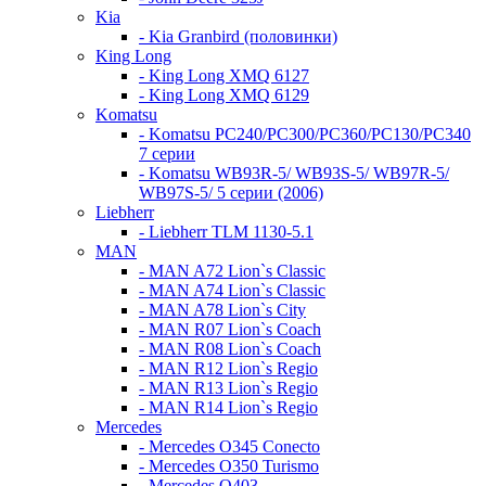
Kia
- Kia Granbird (половинки)
King Long
- King Long XMQ 6127
- King Long XMQ 6129
Komatsu
- Komatsu PC240/PC300/PC360/PC130/PC340
7 серии
- Komatsu WB93R-5/ WB93S-5/ WB97R-5/
WB97S-5/ 5 серии (2006)
Liebherr
- Liebherr TLM 1130-5.1
MAN
- MAN A72 Lion`s Classic
- MAN A74 Lion`s Classic
- MAN A78 Lion`s City
- MAN R07 Lion`s Coach
- MAN R08 Lion`s Coach
- MAN R12 Lion`s Regio
- MAN R13 Lion`s Regio
- MAN R14 Lion`s Regio
Mercedes
- Mercedes O345 Conectо
- Mercedes O350 Turismo
- Mercedes O403