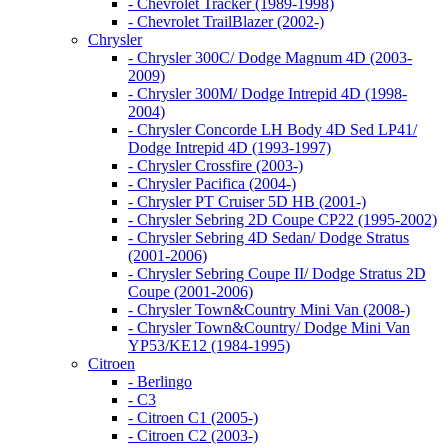
- Chevrolet Tracker (1989-1998)
- Chevrolet TrailBlazer (2002-)
Chrysler
- Chrysler 300C/ Dodge Magnum 4D (2003-
2009)
- Chrysler 300M/ Dodge Intrepid 4D (1998-
2004)
- Chrysler Concorde LH Body 4D Sed LP41/
Dodge Intrepid 4D (1993-1997)
- Chrysler Crossfire (2003-)
- Chrysler Pacifica (2004-)
- Chrysler PT Cruiser 5D HB (2001-)
- Chrysler Sebring 2D Coupe CP22 (1995-2002)
- Chrysler Sebring 4D Sedan/ Dodge Stratus
(2001-2006)
- Chrysler Sebring Coupe II/ Dodge Stratus 2D
Coupe (2001-2006)
- Chrysler Town&Country Mini Van (2008-)
- Chrysler Town&Country/ Dodge Mini Van
YP53/KE12 (1984-1995)
Citroen
- Berlingo
- C3
- Citroen C1 (2005-)
- Citroen C2 (2003-)