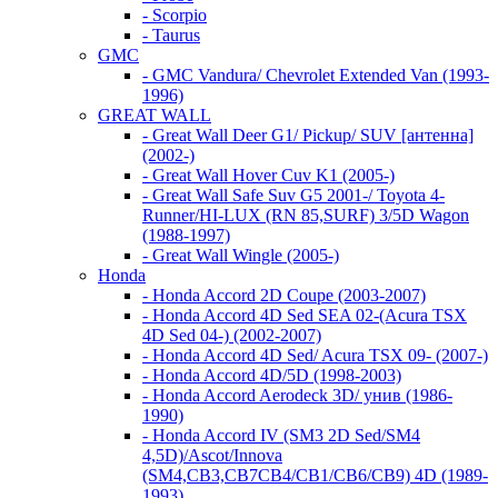
- Scorpio
- Taurus
GMC
- GMC Vandura/ Chevrolet Extended Van (1993-
1996)
GREAT WALL
- Great Wall Deer G1/ Pickup/ SUV [антенна]
(2002-)
- Great Wall Hover Cuv K1 (2005-)
- Great Wall Safe Suv G5 2001-/ Toyota 4-
Runner/HI-LUX (RN 85,SURF) 3/5D Wagon
(1988-1997)
- Great Wall Wingle (2005-)
Honda
- Honda Accord 2D Coupe (2003-2007)
- Honda Accord 4D Sed SEA 02-(Acura TSX
4D Sed 04-) (2002-2007)
- Honda Accord 4D Sed/ Acura TSX 09- (2007-)
- Honda Accord 4D/5D (1998-2003)
- Honda Accord Aerodeck 3D/ унив (1986-
1990)
- Honda Accord IV (SM3 2D Sed/SM4
4,5D)/Ascot/Innova
(SM4,CB3,CB7CB4/CB1/CB6/CB9) 4D (1989-
1993)