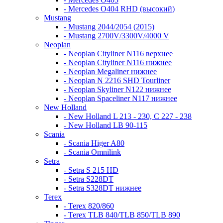
- Mercedes O404 RHD (высокий)
Mustang
- Mustang 2044/2054 (2015)
- Mustang 2700V/3300V/4000 V
Neoplan
- Neoplan Cityliner N116 верхнее
- Neoplan Cityliner N116 нижнее
- Neoplan Megaliner нижнее
- Neoplan N 2216 SHD Tourliner
- Neoplan Skyliner N122 нижнее
- Neoplan Spaceliner N117 нижнее
New Holland
- New Holland L 213 - 230, C 227 - 238
- New Holland LB 90-115
Scania
- Scania Higer A80
- Scania Omnilink
Setra
- Setra S 215 HD
- Setra S228DT
- Setra S328DT нижнее
Terex
- Terex 820/860
- Terex TLB 840/TLB 850/TLB 890