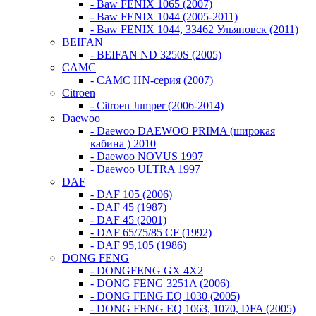
- Baw FENIX 1065 (2007)
- Baw FENIX 1044 (2005-2011)
- Baw FENIX 1044, 33462 Ульяновск (2011)
BEIFAN
- BEIFAN ND 3250S (2005)
CAMC
- CAMC HN-серия (2007)
Citroen
- Citroen Jumper (2006-2014)
Daewoo
- Daewoo DAEWOO PRIMA (широкая
кабина ) 2010
- Daewoo NOVUS 1997
- Daewoo ULTRA 1997
DAF
- DAF 105 (2006)
- DAF 45 (1987)
- DAF 45 (2001)
- DAF 65/75/85 CF (1992)
- DAF 95,105 (1986)
DONG FENG
- DONGFENG GX 4X2
- DONG FENG 3251A (2006)
- DONG FENG EQ 1030 (2005)
- DONG FENG EQ 1063, 1070, DFA (2005)