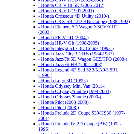
- Honda CR-V III 5D (2006-2012)
- Honda CR-V l (1997-2001)
- Honda Crosstour 4D Utility (2010-)
- Honda CRX SB2 3D HB/ Coupe (1988-1992)
- Honda Element 5D Wagon XSCV/YH2
(2003-)
- Honda FR-V 5D (2004-)
- Honda HR-V Gh (1998-2005)
- Honda Integra ST7 3D Coupe (1993-)
- Honda Jazz/ City 3D HB (1984-1987)
- Honda Jazz/Fit 5D Wagon GE5/TFO (2008-)
- Honda Jazz/Fit HB (2002-2008)
- Honda Legend 4D Sed SZ3/KA9/3.5RL
(1996-)
- Honda Logo 3D (1999-)
- Honda Odyssey Mini Van (2011-)
- Honda Odyssey/Shuttle (1999-2003)
- Honda Odyssey/Shuttle (2000-)
- Honda Pilot (2003-2008)
- Honda Pilot (2008-)
- Honda Prelude 2D Coupe S30/HS30 (1997-
2001)
- Honda Prelude IV 2D Coupe (BB) (1992-
1996)