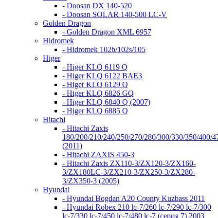
- Doosan DX 140-520
- Doosan SOLAR 140-500 LC-V
Golden Dragon
- Golden Dragon XML 6957
Hidromek
- Hidromek 102b/102s/105
Higer
- Higer KLQ 6119 Q
- Higer KLQ 6122 BAE3
- Higer KLQ 6129 Q
- Higer KLQ 6826 GQ
- Higer KLQ 6840 Q (2007)
- Higer KLQ 6885 Q
Hitachi
- Hitachi Zaxis
180/200/210/240/250/270/280/300/330/350/400/4
(2011)
- Hitachi ZAXIS 450-3
- Hitachi Zaxis ZX110-3/ZX120-3/ZX160-
3/ZX180LC-3/ZX210-3/ZX250-3/ZX280-
3/ZX350-3 (2005)
Hyundai
- Hyundai Bogdan A20 County Kuzbass 2011
- Hyundai Robex 210 lc-7/260 lc-7/290 lc-7/300
lc-7/330 lc-7/450 lc-7/480 lc-7 (серия 7) 2003