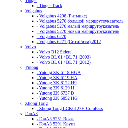
Tinger
- Tinger Track
Volgabus
- Volgabus 4298 (Ритмикс)
- Volgabus 5270 большой маршрутоуказатель
- Volgabus 5270 малый маршрутоуказатель
- Volgabus 5270 новый маршрутоуказатель
- Volgabus 6270
- Volgabus 6271 (СитиРитм) 2012
Volvo
- Volvo B12 Sideral
- Volvo BL 61 / BL 71 (2003)
- Volvo BL 61 / BL 71 (2012)
Yutong
- Yutong ZK 6118 HGA
- Yutong ZK 6119 HA
- Yutong ZK 6122 H9
- Yutong ZK 6129 H
- Yutong ZK 6737 D
- Yutong ZK 6852 HG
Zhong Tong
- Zhong Tong LCK6127H ComPass
ГолАЗ
- ГолАЗ 5251 Вояж
- ГолАЗ 5291 Круиз