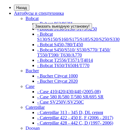
Назад
Автобусы и спецтехника
Bobcat
- Bobcat 863/863H
Заказать выездную установку!
- Bobcat S130/S150/ S175/S250
- Bobcat
S130/S150/S160/S175/S185/S20/S250/S330
- Bobcat S450-780/Т450
- Bobcat S450/S510/ S530/S770/ T450/
T550/T590/ T630/A770
- Bobcat T2556/T3571/T4014
- Bobcat T650/T650H/T770
Bucher
- Bucher Citycat 1000
- Bucher Citycat 2020
Case
- Case 410/420/430/440 (2005-08)
- Case 580 R/580 T/580 SR/695 SR
- Case SV250V/SV250C
Caterpillar
- Caterpillar 313 - 345 D, DL серия
- Caterpillar 422 - 450 E, F (2006 - 2017)
- Caterpillar 428 - 442 C, D (1997- 2006)
Doosan