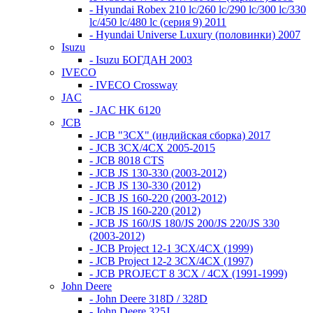
- Hyundai Robex 210 lc/260 lc/290 lc/300 lc/330
lc/450 lc/480 lc (серия 9) 2011
- Hyundai Universe Luxury (половинки) 2007
Isuzu
- Isuzu БОГДАН 2003
IVECO
- IVECO Crossway
JAC
- JAC HK 6120
JCB
- JCB "3СХ" (индийская сборка) 2017
- JCB 3СХ/4СХ 2005-2015
- JCB 8018 CTS
- JCB JS 130-330 (2003-2012)
- JCB JS 130-330 (2012)
- JCB JS 160-220 (2003-2012)
- JCB JS 160-220 (2012)
- JCB JS 160/JS 180/JS 200/JS 220/JS 330
(2003-2012)
- JCB Project 12-1 3CX/4CX (1999)
- JCB Project 12-2 3CX/4CX (1997)
- JCB PROJECT 8 3CX / 4CX (1991-1999)
John Deere
- John Deere 318D / 328D
- John Deere 325J